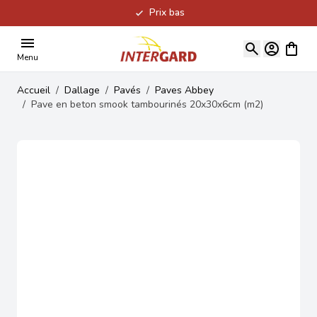
Prix bas
Allez au contenu
Voir le
Menu
Accueil
/
Dallage
/
Pavés
/
Paves Abbey
/
Pave en beton smook tambourinés 20x30x6cm (m2)