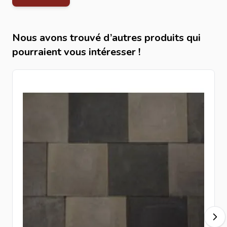
l’aspect vieilli donne un caractère authentique et
chaleureux adapté aux aménagements extérieurs
modernes et classiques.
Nous avons trouvé d’autres produits qui
Applications
pourraient vous intéresser !
Allées de jardin
Pavage décoratif
Terrasses
Zones de passage
Aménagements paysagers modernes
Étapes pour poser soi-même le pavage
Préparation :
Déterminer les niveaux et prévoir une
pente d’environ 2 cm par mètre.
Excavation :
Creuser jusqu’à 15–20 cm plus l’épaisseur
des pavés selon la charge.
Bordures :
Installer des bordures pour stabiliser le
pavage.