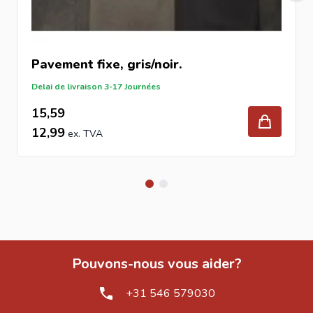
Fondation :
Compacter soigneusement la couche de
fondation.
Couche de pose :
4–5 cm de sable de pavage, nivelé.
Pose :
Placer les pavés de manière serrée et régulière.
Pavement fixe, gris/noir.
Compactage :
Utiliser une plaque vibrante avec
Delai de livraison 3-17 Journées
protection en caoutchouc.
15,59
Jointoiement :
Remplir les joints avec du sable de joint
12,99
pour assurer la stabilité.
Mise en service :
Utilisation après stabilisation.
Entretien :
Vérification annuelle des joints recommandée.
Découvrez plus de combinaisons et de styles dans notre
collection de
pavage de jardin
et de
sable de pavage
.
Pourquoi choisir Intergard ?
Intergard propose des matériaux de qualité, fiables et
Pouvons-nous vous aider?
durables avec un excellent rapport qualité-prix. Nos
+31 546 579030
pavés en béton sont certifiés CE et adaptés aux projets