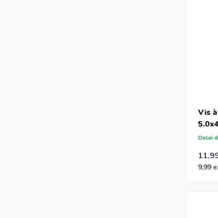
Vis à
5.0x
Delai d
11,9
9,99