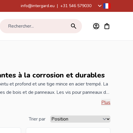
info@intergard.eu
|
+31 546 579030
Voir le panier,
Rechercher...
ntes à la corrosion et durables
intu et profond et une tige mince en acier trempé. La
ypes de bois et de panneaux. Les vis pour panneaux de
re spéciale, ce qui les rend faciles à utiliser dans
Plus
t que la vis peut être vissée dans le matériau
 commandez vos nouvelles vis inox pour aggloméré
Trier par
 large.