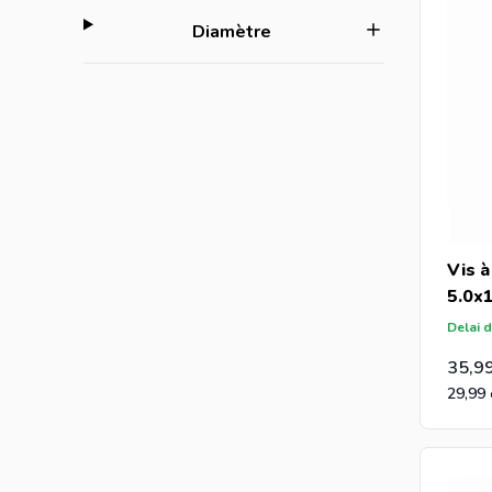
filter
Diamètre
Vis à
5.0x
Delai d
35,9
29,99