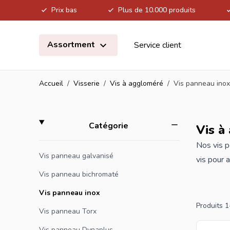
Prix bas
Plus de 10.000 produits
Allez au contenu
Assortment
Service client
Accueil
/
Visserie
/
Vis à aggloméré
/
Vis panneau inox
Skip to product list
filter
Catégorie
Vis à
Nos
vis
po
Vis panneau galvanisé
vis pour 
particule
Vis panneau bichromaté
divers ma
Vis panneau inox
rapidemen
Produits
1
Vis panneau Torx
chez Inte
Vis panneau Dynaplus