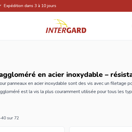
Expédition dans 3 à 10 jours
 aggloméré en acier inoxydable – résista
ur panneaux en acier inoxydable sont des vis avec un filetage po
aggloméré est la vis la plus couramment utilisée pour tous les t
s de qualité A d'Intergard sont également dotées d'une couche de ci
tériaux de construction. La pointe extra-acérée garantit égalemen
t et facilement. Les prix indiqués sont par 100 pièces. Si vous
-
40
sur
72
rgard, vous bénéficierez des meilleurs prix et de la gamme la plus