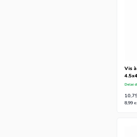
Vis à
4.5x
Delai d
10,7
8,99