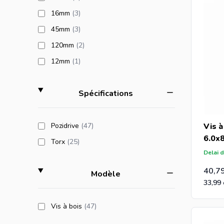
products available
16mm
(3
)
products available
45mm
(3
)
products available
120mm
(2
)
products available
12mm
(1
)
filter
Spécifications
products available
Pozidrive
(47
)
Vis à
6.0x
products available
Torx
(25
)
Delai d
40,7
filter
Modèle
33,99
products available
Vis à bois
(47
)