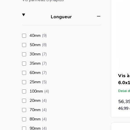
filter
Longueur
products available
40mm
(9
)
products available
50mm
(8
)
products available
30mm
(7
)
products available
35mm
(7
)
products available
60mm
(7
)
Vis à
products available
25mm
(5
)
6.0x
products available
Delai d
100mm
(4
)
products available
20mm
(4
)
56,3
46,99
products available
70mm
(4
)
products available
80mm
(4
)
products available
90mm
(4
)