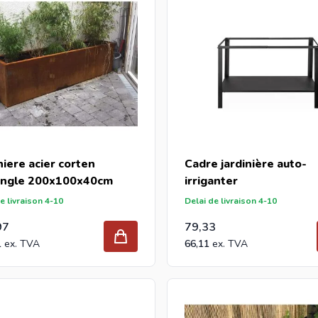
niere acier corten
Cadre jardinière auto-
angle 200x100x40cm
irriganter
e livraison 4-10
Delai de livraison 4-10
97
79,33
1
66,11