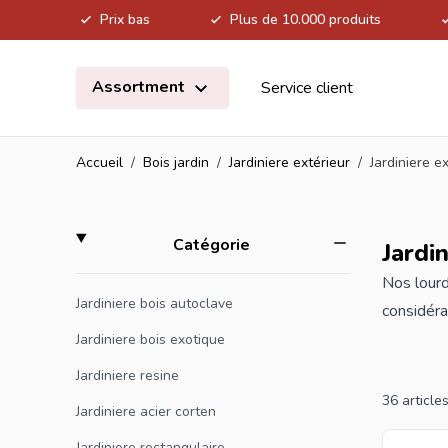
Prix bas
Plus de 10.000 produits
Allez au contenu
Assortment
Service client
Accueil
/
Bois jardin
/
Jardiniere extérieur
/
Jardiniere e
Skip to product list
filter
Catégorie
Jardi
Nos lourd
Jardiniere bois autoclave
considéra
forestièr
Jardiniere bois exotique
Disponibl
Jardiniere resine
notre ga
36
article
Jardiniere acier corten
Jardiniere rectangulaire