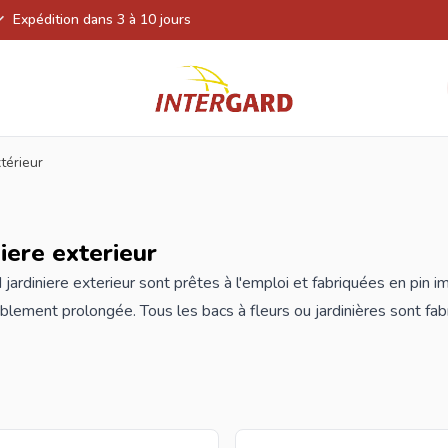
Expédition dans 3 à 10 jours
xtérieur
niere exterieur
 jardiniere exterieur sont prêtes à l'emploi et fabriquées en pin
blement prolongée. Tous les bacs à fleurs ou
jardinières
sont fab
e responsable. Dans notre gamme, vous trouverez des jardinières
e en différentes tailles. Mais nous avons également des jardinière
mme. Quelque chose pour tout le monde.
s