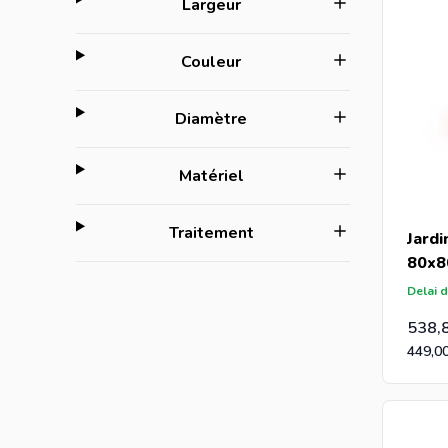
filter
Largeur
filter
Couleur
filter
Diamètre
filter
Matériel
filter
Traitement
Jardi
80x8
Delai d
538,
449,0