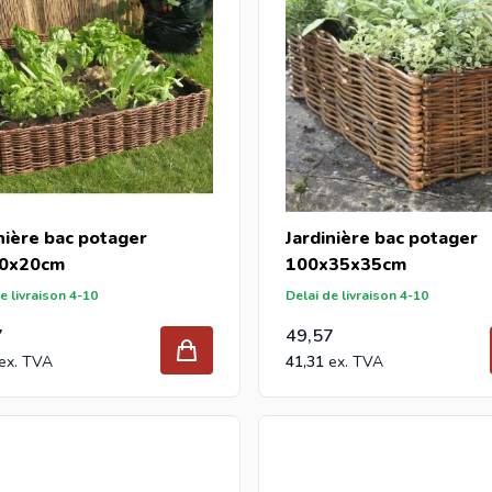
nière bac potager
Jardinière bac potager
0x20cm
100x35x35cm
e livraison 4-10
Delai de livraison 4-10
7
49,57
41,31