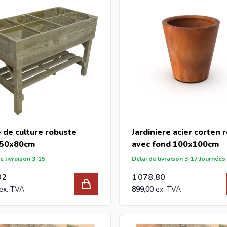
ommandez vos nouvelles jardiniere à l'extérieur chez Intergard, vo
tes grossiste et vous achetez des jardiniere à l'extérieur par p
ergard.eu
vous recevre
fixation et chapeaux poteaux pour les magasins de bricolage et 
 de culture robuste
Jardiniere acier corten 
50x80cm
avec fond 100x100cm
e livraison 3-15
Delai de livraison 3-17 Journées
02
1 078,80
899,00