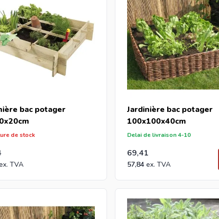
nière bac potager
Jardinière bac potager
0x20cm
100x100x40cm
ture de stock
Delai de livraison 4-10
4
69,41
57,84