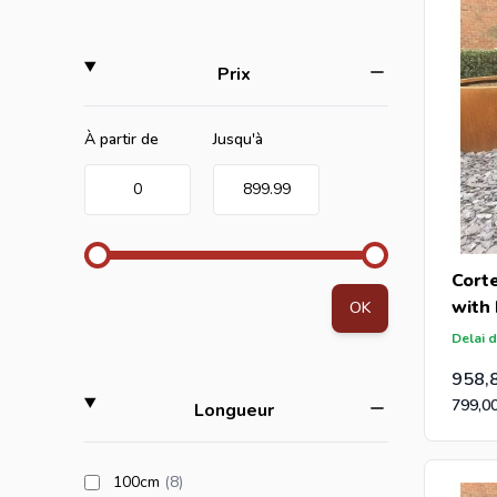
filter
Prix
Minimum value
Valeur maximale
À partir de
Jusqu'à
0
899.99
Corte
with
OK
Delai d
958,
799,0
filter
Longueur
products available
100cm
(8
)