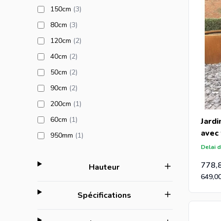
products available
150cm
(3
)
products available
80cm
(3
)
products available
120cm
(2
)
products available
40cm
(2
)
products available
50cm
(2
)
products available
90cm
(2
)
products available
200cm
(1
)
products available
60cm
(1
)
Jardi
avec
products available
950mm
(1
)
Delai d
778,
filter
Hauteur
649,0
filter
Spécifications