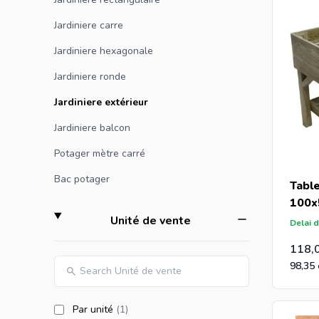
Si vous c
gamme.
Jardiniere carre
Jardiniere hexagonale
Si vous ê
Jardiniere ronde
info@int
equerres 
Jardiniere extérieur
Jardiniere balcon
Potager mètre carré
Bac potager
Table
100x
filter
Unité de vente
Delai d
118,
98,35
products available
Par unité
(1
)