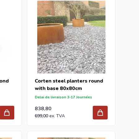
us bénéficierez des meilleurs prix et de la plus large
alette ou camion complet, envoyez votre demande à
z une offre avec notre meilleur prix. Intergard est grossiste de supports de
poteaux
, L-
les jardineries en Europe depuis 1997.
rond
Corten steel planters round
with base 80x80cm
Delai de livraison 3-17 Journées
838,80
699,00