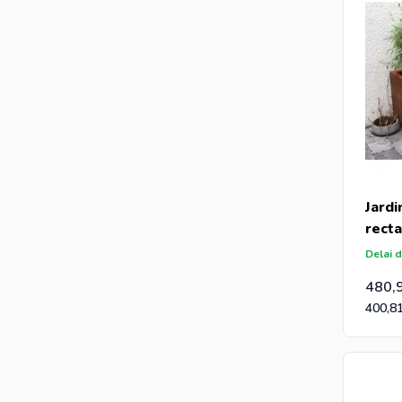
Jardi
rect
Delai d
480,
400,8