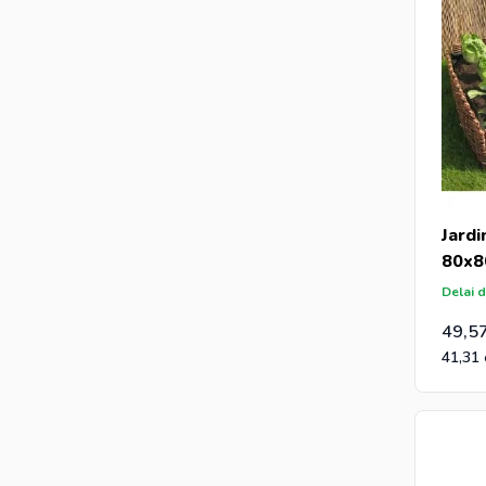
Jardi
80x8
Delai d
49,5
41,31