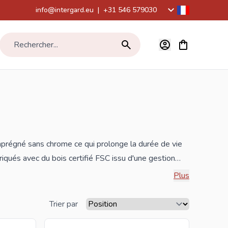
info@intergard.eu
|
+31 546 579030
Voir le panier,
Rechercher...
 imprégné sans chrome ce qui prolonge la durée de vie
riqués avec du bois certifié
FSC
issu d'une gestion
 en bois en modèle rectangle, carré et hexagonal.
Plus
s en acier corten et des jardinières en bois dur dans
Trier par