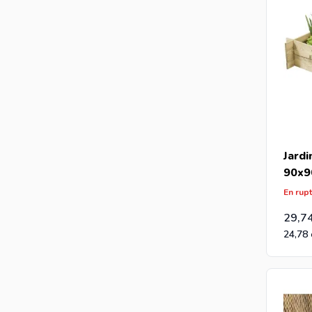
Jardi
90x9
En rup
29,7
24,78