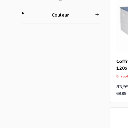
filter
Couleur
Coffr
120x
En rup
83,9
69,99