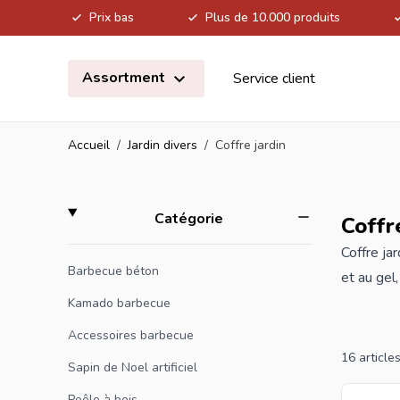
Prix bas
Plus de 10.000 produits
Allez au contenu
Assortment
Service client
Accueil
/
Jardin divers
/
Coffre jardin
Skip to product list
filter
Catégorie
Coffr
Coffre ja
Barbecue béton
et au gel
bénéficie
Kamado barbecue
Accessoires barbecue
16
article
Sapin de Noel artificiel
Poêle à bois