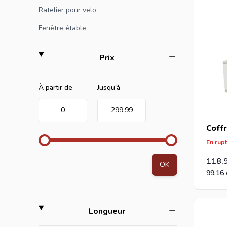
Ratelier pour velo
Fenêtre étable
filter
Prix
Minimum value
Valeur maximale
À partir de
Jusqu'à
0
299.99
Coffr
En rup
118,
OK
99,16
filter
Longueur