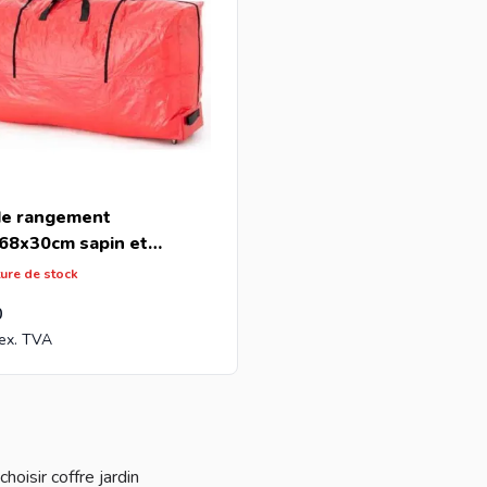
de rangement
68x30cm sapin et
rations de Noël
ture de stock
0
hoisir coffre jardin