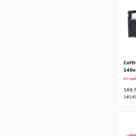
Coffr
140x
En rup
168,
140,4