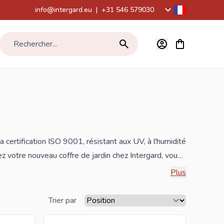
info@intergard.eu
|
+31 546 579030
Voir le panier,
Rechercher...
 certification ISO 9001, résistant aux UV, à l'humidité
z votre nouveau coffre de jardin chez Intergard, vous
Plus
Trier par