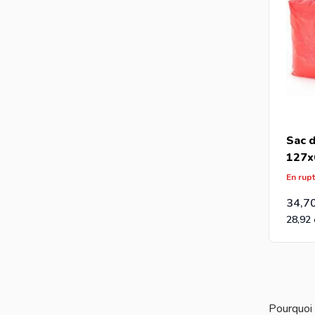
Sac 
127x
déco
En rup
34,7
28,92
Pourquoi c