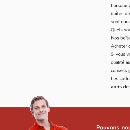
Lorsque v
boîtes de
sont durab
Quels son
Nos boîte
Acheter d
Si vous v
qualité a
conseils g
Les coffr
abris de 
Pouvons-nou