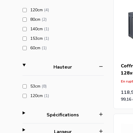
products available
120cm
(4
)
products available
80cm
(2
)
products available
140cm
(1
)
products available
153cm
(1
)
products available
60cm
(1
)
Coffr
filter
Hauteur
128x
En rup
products available
53cm
(8
)
118,
products available
120cm
(1
)
99,16
filter
Spécifications
filter
Largeur