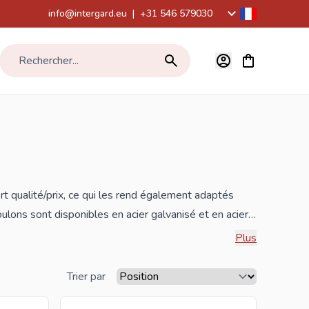
info@intergard.eu
|
+31 546 579030
Voir le panier,
Rechercher...
ort qualité/prix, ce qui les rend également adaptés
boulons sont disponibles en acier galvanisé et en acier
 et que vous achetez des boulon par palette, envoyez
Plus
nos meilleurs prix importateurs.
Trier par