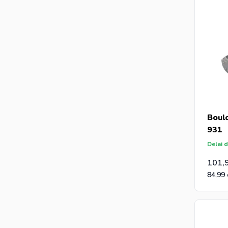
Boul
931
Delai d
101,
84,99