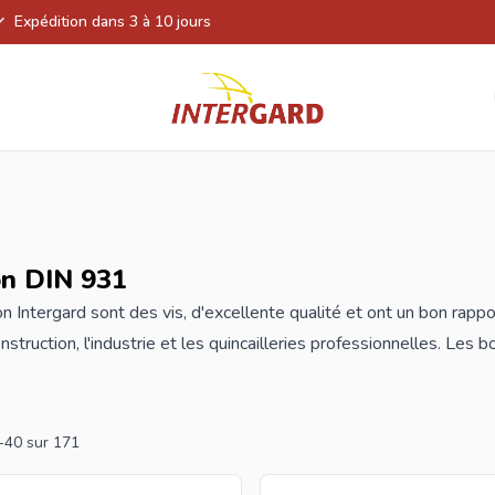
Expédition dans 3 à 10 jours
n DIN 931
on Intergard sont des
vis
, d'excellente qualité et ont un bon rapp
nstruction, l'industrie et les quincailleries professionnelles. Les 
e, les prix indiqués sont par 100 pièces. Si vous êtes revendeur
ande à info@intergard.eu et vous recevrez un devis adapté avec 
-
40
sur
171