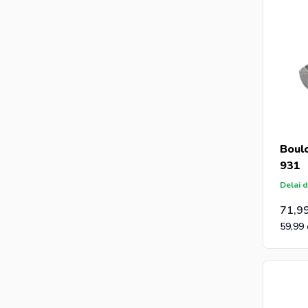
Boul
931
Delai d
71,9
59,99