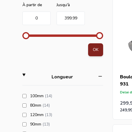
Minimum value
Valeur maximale
À partir de
Jusqu'à
0
399.99
OK
filter
Boul
Longueur
931
Delai d
products available
100mm
(14
)
299,
products available
80mm
(14
)
249,9
products available
120mm
(13
)
products available
90mm
(13
)