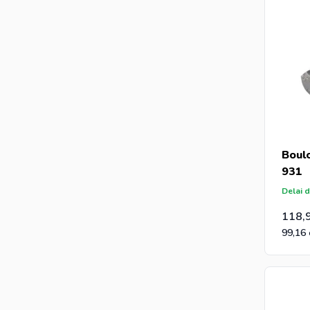
Boul
931
Delai d
118,
99,16