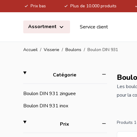
Prix bas
Plus de 10.000 produits
Allez au contenu
Assortment
Service client
Accueil
/
Visserie
/
Boulons
/
Boulon DIN 931
Skip to product list
filter
Catégorie
Boulo
Les boul
Boulon DIN 931 zinguee
pour la co
inoxydabl
Boulon DIN 931 inox
votre dem
Produits
1
filter
Prix