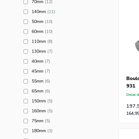
products available
70mm
(12
)
products available
140mm
(11
)
products available
50mm
(10
)
products available
60mm
(10
)
products available
110mm
(8
)
products available
130mm
(7
)
products available
40mm
(7
)
products available
45mm
(7
)
Boul
products available
55mm
(6
)
931
products available
65mm
(6
)
Delai d
products available
150mm
(5
)
197,
products available
160mm
(5
)
164,9
products available
75mm
(5
)
products available
180mm
(3
)