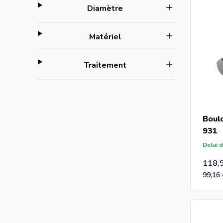
filter
Diamètre
filter
Matériel
filter
Traitement
Boul
931
Delai d
118,
99,16