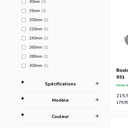
products available
30mm
(3
)
products available
35mm
(3
)
products available
200mm
(2
)
products available
220mm
(2
)
products available
240mm
(2
)
products available
260mm
(1
)
products available
280mm
(1
)
products available
300mm
(1
)
Boul
931
filter
Spécifications
Delai d
215,
filter
Modèle
179,9
filter
Couleur