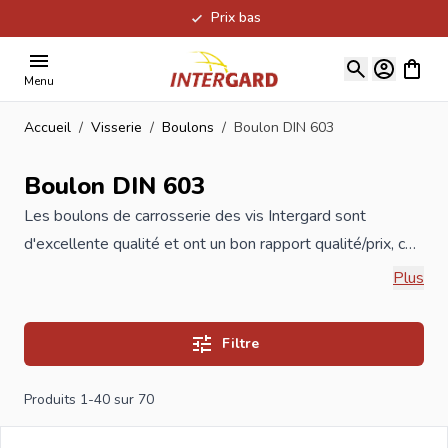
Prix bas
Allez au contenu
Voir le
Menu
Accueil
/
Visserie
/
Boulons
/
Boulon DIN 603
Boulon DIN 603
Les boulons de carrosserie des
vis
Intergard sont
d'excellente qualité et ont un bon rapport qualité/prix, ce
qui les rend également adaptés à la construction, à
Plus
l'industrie et aux quincailleries professionnelles. Les
boulons de carrosserie sont disponibles en acier
Filtre
galvanisé et en acier inoxydable, les prix indiqués sont par
100 pièces. Si vous commandez vos nouveaux boulon
Produits
1
-
40
sur
70
chez Intergard, vous bénéficierez des meilleurs prix et de
la gamme la plus large. Si vous êtes un revendeur et que