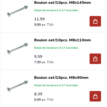
Boulon set/10pcs. M8x140mm
vous achetez des boulon par palette, envoyez votre
Delai de livraison 3-17 Journées
demande à info@intergard.eu et vous recevrez un devis
adapté avec nos meilleurs prix d'importateur.
11,99
9,99
Boulon set/10pcs. M8x110mm
Delai de livraison 3-17 Journées
9,59
7,99
Boulon set/10pcs. M8x90mm
Delai de livraison 3-17 Journées
8,39
6,99