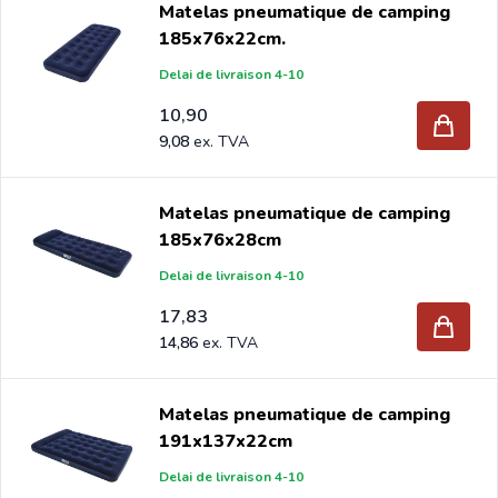
Matelas pneumatique de camping
exterieur chez Intergard, vous bénéficierez des meilleurs
185x76x22cm.
prix et de la plus large gamme.
Delai de livraison 4-10
Si vous êtes grossiste et vous achetez des matelas
10,90
9,08
gonflable par palette, envoyez votre demande à
info@intergard.eu
vous recevrez une offre avec notre
meilleur prix.
Matelas pneumatique de camping
185x76x28cm
Delai de livraison 4-10
17,83
14,86
Matelas pneumatique de camping
191x137x22cm
Delai de livraison 4-10