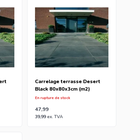
palette, envoyez votre demande à
info@intergard.eu
ert
Carrelage terrasse Desert
Black 80x80x3cm (m2)
En rupture de stock
47,99
39,99