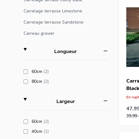
Si vous ê
Carrelage terrasse Limestone
vous rece
Carrelage terrasse Sandstone
Carreau gravier
filter
Longueur
products available
60cm
(2
)
Carr
products available
80cm
(2
)
Blac
En rup
filter
Largeur
47,9
39,99
products available
60cm
(2
)
products available
40cm
(1
)