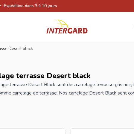
Expédition dans 3 à 10 jours
asse Desert black
lage terrasse Desert black
lage
terrasse Desert Black sont des carrelage terrasse gris noir, f
comme carrelage de terrasse. Nos carrelage Desert Black sont consti
é vieille.
e pouvez pas le comprendre complètement, faites-nous savoir la 
ecevrez un devis entièrement gratuit le même jour.