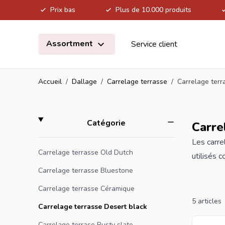
Prix bas
Plus de 10.000 produits
Allez au contenu
Assortment
Service client
Accueil
/
Dallage
/
Carrelage terrasse
/
Carrelage terr
Skip to product list
filter
Catégorie
Carre
Les
carre
Carrelage terrasse Old Dutch
utilisés 
tambourin
Carrelage terrasse Bluestone
Carrelage terrasse Céramique
Si vous n
5
articles
Carrelage terrasse Desert black
et vous r
Carrelage terrase Rusty slate