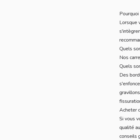
Pourquoi 
Lorsque v
s'intègre
recommand
Quels son
Nos carre
Quels so
Des bordu
s'enfonce
gravillon
fissuratio
Acheter d
Si vous v
qualité a
conseils g