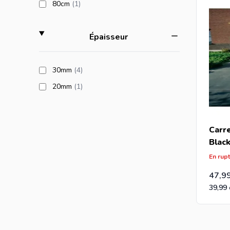
products available
80cm
(1
)
filter
Épaisseur
products available
30mm
(4
)
products available
20mm
(1
)
Carr
Blac
En rup
47,9
39,99