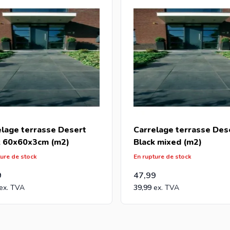
elage terrasse Desert
Carrelage terrasse Des
k 60x60x3cm (m2)
Black mixed (m2)
ture de stock
En rupture de stock
9
47,99
39,99