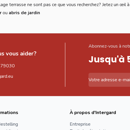
lage terrasse ne sont pas ce que vous recherchez? Jetez un œil à
ur
ou
abris de jardin
Abonnez-vous à notr
s vous aider?
Jusqu'à 
579030
gard.eu
Adresse email
rmations
À propos d'Intergard
estelling
Entreprise