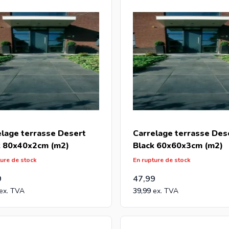
tes grossiste et vous achetez des carrelages Desert Black par 
vrez une offre avec notre meilleur prix.
elage terrasse Desert
Carrelage terrasse Des
k 80x40x2cm (m2)
Black 60x60x3cm (m2)
ture de stock
En rupture de stock
9
47,99
39,99