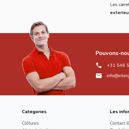
Les carre
exterie
Pouvons-nou
+31 546 
info@inter
Categories
Les info
Clôtures
Contact B