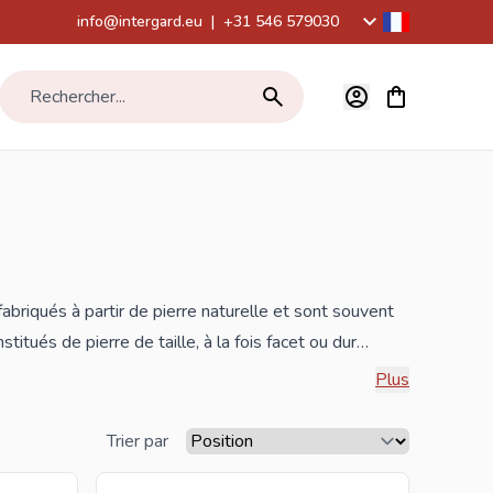
info@intergard.eu
|
+31 546 579030
Voir le panier,
Rechercher...
abriqués à partir de pierre naturelle et sont souvent
tués de pierre de taille, à la fois facet ou dur
Plus
longueur et la largeur de ce que vous souhaitez paver
Trier par