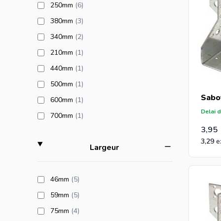
products available
250mm
(6
)
products available
380mm
(3
)
products available
340mm
(2
)
products available
210mm
(1
)
products available
440mm
(1
)
products available
500mm
(1
)
Sabo
products available
600mm
(1
)
Delai d
products available
700mm
(1
)
3,95
3,29
filter
Largeur
products available
46mm
(5
)
products available
59mm
(5
)
products available
75mm
(4
)