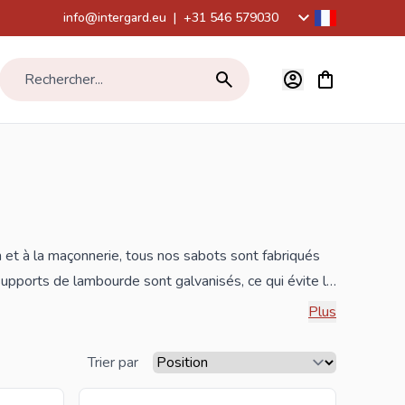
info@intergard.eu
|
+31 546 579030
Voir le panier,
Rechercher...
 et à la maçonnerie, tous nos sabots sont fabriqués
 supports de lambourde sont galvanisés, ce qui évite la
Plus
ous bénéficierez des meilleurs prix et de la gamme
Trier par