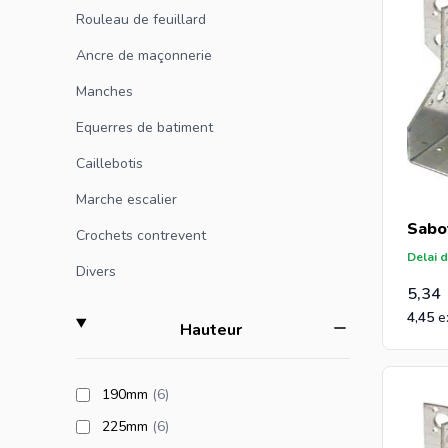
Rouleau de feuillard
Ancre de maçonnerie
Manches
Equerres de batiment
Caillebotis
Marche escalier
Sabo
Crochets contrevent
Delai d
Divers
5,34
4,45
filter
Hauteur
products available
190mm
(6
)
products available
225mm
(6
)