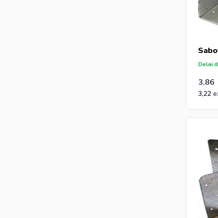
Sabo
Delai d
3,86
3,22