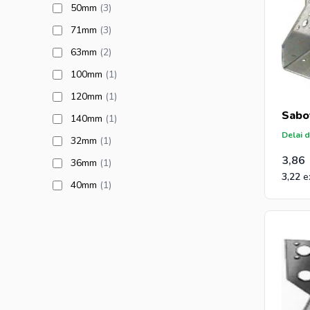
products available
50mm
(3
)
products available
71mm
(3
)
products available
63mm
(2
)
products available
100mm
(1
)
products available
120mm
(1
)
Sabo
products available
140mm
(1
)
Delai d
products available
32mm
(1
)
3,86
products available
36mm
(1
)
3,22
products available
40mm
(1
)