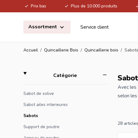
Prix bas
Plus de 10.000 produits
Allez au contenu
Assortment
Service client
Accueil
/
Quincaillerie Bois
/
Quincaillerie bois
/
Sabot
Skip to product list
filter
Catégorie
Sabot
Avec les 
Sabot de solive
selon les
rouille p
Sabot ailes interieures
Sabots
Si vous c
28
article
Support de poutre
la plus la
Anneau de poutre