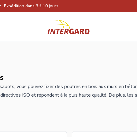
Expédition dans 3 à 10 jours
s
s
sabots, vous pouvez fixer des poutres en bois aux murs en béton
 directives ISO et répondent à la plus haute qualité. De plus, les
rématurée ou ralentit considérablement.
ommandez vos nouveaux supports de lambourde chez Intergard, v
s
rge.