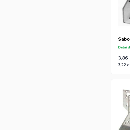
Sabo
Delai d
3,86
3,22