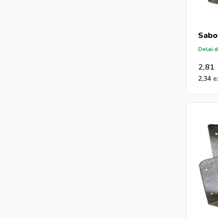
Sabo
Delai d
2,81
2,34