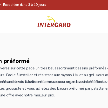
Expédition dans 3 à 10 jours
n préformé
verez sur cette page un très bel assortiment bassins préformés de
rs. Facile à installer et résistant aux rayons UV et au gel. Vous
. Vous êtes ici à la bonne adresse pour votre bassin préformé.
ommandez vos bassin préformé chez Intergard, vous bénéficierez 
tes grossiste et vous achetez des bassin préformé par palette,
une offre avec notre meilleur prix.