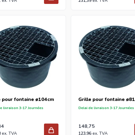
1
231,39
e pour fontaine ø104cm
Grille pour fontaine ø8
e livraison 3-17 Journées
Delai de livraison 3-17 Journées
34
148,75
8
123,96