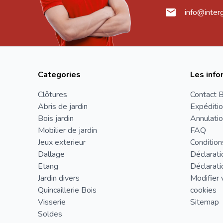
info@inter
Categories
Les info
Clôtures
Contact B
Abris de jardin
Expéditio
Bois jardin
Annulatio
Mobilier de jardin
FAQ
Jeux exterieur
Condition
Dallage
Déclarati
Etang
Déclarati
Jardin divers
Modifier 
Quincaillerie Bois
cookies
Visserie
Sitemap
Soldes