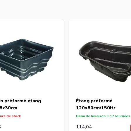
s
in préformé étang
Étang préformé
8x30cm
120x80cm/150ltr
ture de stock
Delai de livraison 3-17 Journées
6
114,04