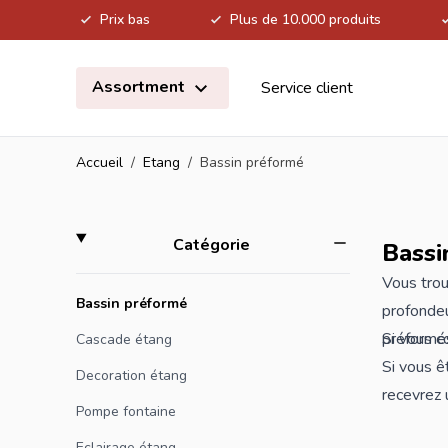
Prix bas
Plus de 10.000 produits
Allez au contenu
Assortment
Service client
Accueil
/
Etang
/
Bassin préformé
Skip to product list
filter
Catégorie
Bassi
Vous trou
Bassin préformé
profondeu
préformés
Si vous c
Cascade étang
Si vous ê
Decoration étang
recevrez 
Pompe fontaine
Eclairage étang