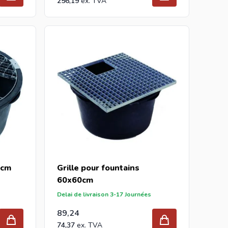
256,19
1cm
Grille pour fountains
60x60cm
Delai de livraison 3-17 Journées
89,24
74,37