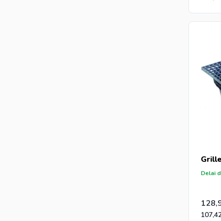
Grill
Delai d
128,
107,4