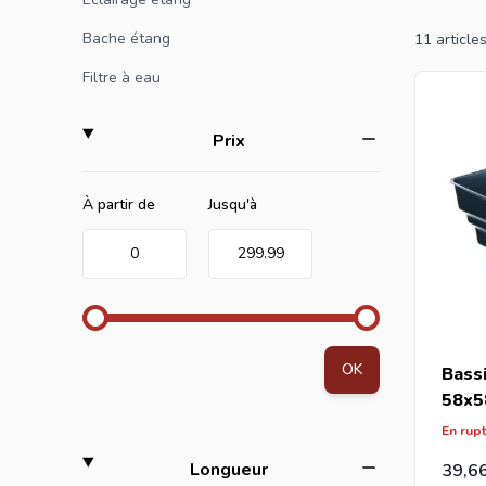
Bache étang
11
article
Filtre à eau
filter
Prix
Minimum value
Valeur maximale
À partir de
Jusqu'à
0
299.99
OK
Bass
58x5
En rup
filter
Longueur
39,6