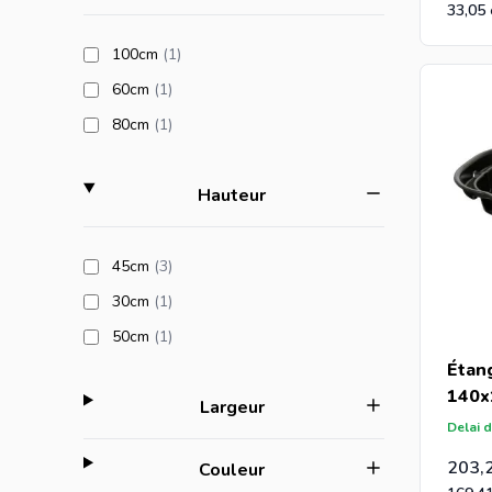
33,05
products available
100cm
(1
)
products available
60cm
(1
)
products available
80cm
(1
)
filter
Hauteur
products available
45cm
(3
)
products available
30cm
(1
)
products available
50cm
(1
)
Étan
140x
filter
Largeur
Delai d
203,
filter
Couleur