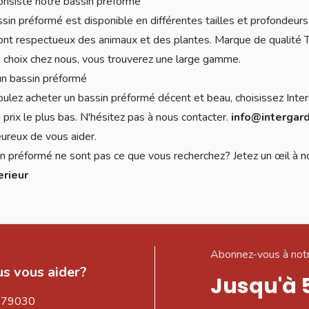
onsiste notre bassin préformé
sin préformé est disponible en différentes tailles et profondeurs
sont respectueux des animaux et des plantes. Marque de qualité T
e choix chez nous, vous trouverez une large gamme.
un bassin préformé
oulez acheter un bassin préformé décent et beau, choisissez Inte
u prix le plus bas. N'hésitez pas à nous contacter.
info@intergar
ureux de vous aider.
n préformé ne sont pas ce que vous recherchez? Jetez un œil à n
erieur
Abonnez-vous à notr
s vous aider?
Jusqu'à 
579030