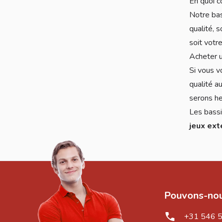
En quoi c
Notre bas
qualité, 
soit votr
Acheter 
Si vous v
qualité a
serons he
Les bassi
jeux ext
Pouvons-nou
+31 546 