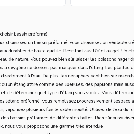
choisir bassin préformé
s choisissez un bassin préformé, vous choisissez un véritable créa
aux durables de haute qualité. Résistant aux UV et au gel. Un éta
eau de nature. Vous pouvez bien sûr laisser les poissons nager da
es à oxygène ne doivent pas manquer dans l'étang. Les plantes o
 directement à l'eau. De plus, les nénuphars sont bien sûr magni
 qu'un étang attire comme des libellules, des papillons mais aussi 
e et de déterminer quel type d'étang vous voulez. Vous déterminez 
ez l'étang préformé. Vous remplissez progressivement l'espace a
ur, vaporisez plusieurs fois le sable mouillé. Utilisez de l'eau du
 des bassins préformés de différentes tailles. Bien sûr aussi div
oix, nous vous proposons une gamme très étendue.