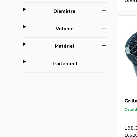
169,4
filter
Diamètre
filter
Volume
filter
Matériel
filter
Traitement
Grill
Delai d
198,
165,2