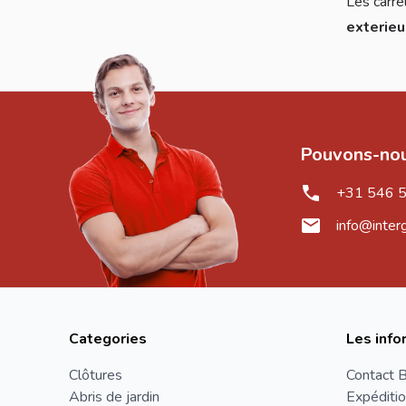
Les carre
exterie
Pouvons-nou
+31 546 
info@inter
Categories
Les info
Clôtures
Contact B
Abris de jardin
Expéditio