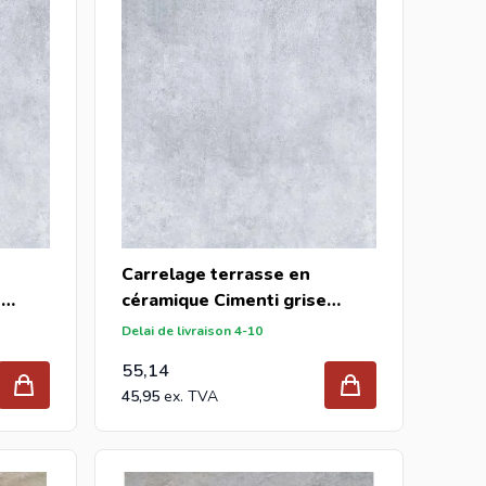
Carrelage terrasse en
e
céramique Cimenti grise
90x90x2cm (m2)
Delai de livraison 4-10
55,14
45,95