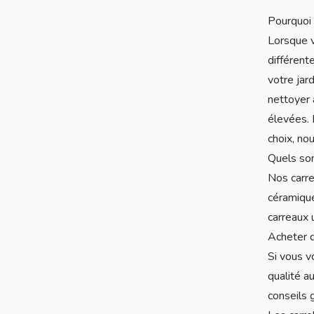
Pourquoi 
Lorsque v
différent
votre jar
nettoyer 
élevées. 
choix, n
Quels so
Nos carre
céramique
carreaux 
Acheter 
Si vous v
qualité a
conseils g