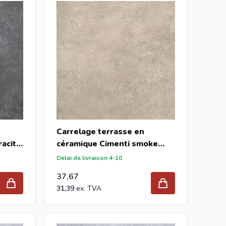
longueur et la largeur de ce que vous souhaitez paver
tte, envoyez votre demande à
info@intergard.eu
vous
Carrelage terrasse en
racite
céramique Cimenti smoke
60x60x2cm (m2)
Delai de livraison 4-10
37,67
31,39