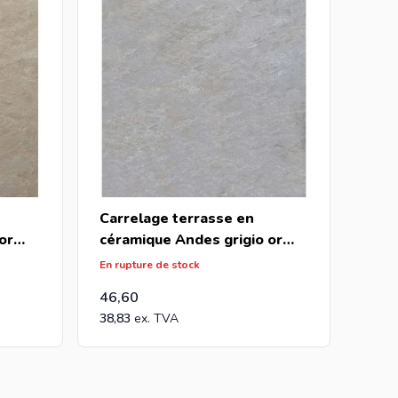
Carrelage terrasse en
or
céramique Andes grigio or
60x60x2cm (m2)
En rupture de stock
46,60
38,83