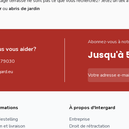
lage terrasse ne sont pas ce que vous recherchez? Jetez un œil à
ur
ou
abris de jardin
Abonnez-vous à notr
s vous aider?
Jusqu'à 
579030
gard.eu
Adresse email
rmations
À propos d'Intergard
estelling
Entreprise
n et livraison
Droit de rétractation