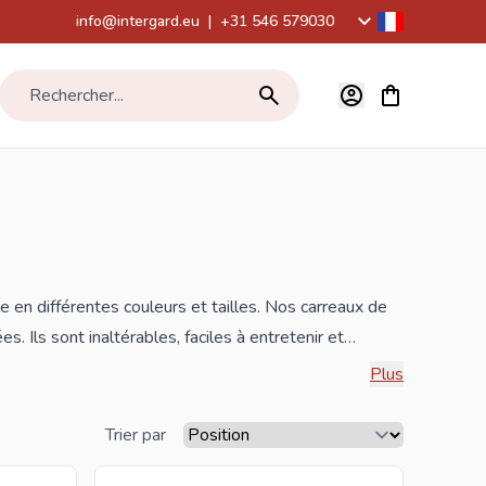
info@intergard.eu
|
+31 546 579030
Voir le panier,
Rechercher...
 en différentes couleurs et tailles. Nos carreaux de
 Ils sont inaltérables, faciles à entretenir et
ologies, il est désormais possible de donner aux
Plus
. Chez nous, vous trouverez une large gamme pour la
Trier par