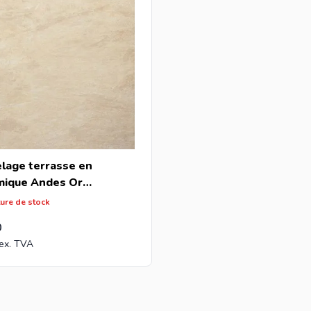
elage terrasse en
mique Andes Or
0x2cm (m2)
ture de stock
0