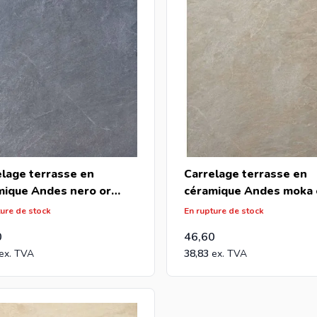
elage terrasse en
Carrelage terrasse en
mique Andes nero or
céramique Andes moka 
0x2cm (m2)
60x60x2cm (m2)
ture de stock
En rupture de stock
0
46,60
38,83