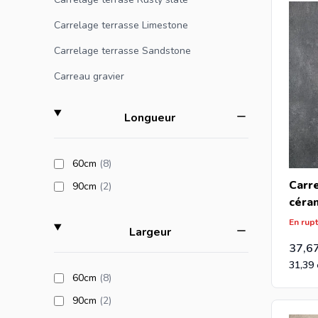
Si vous n
et vous r
Carrelage terrasse Limestone
Carrelage terrasse Sandstone
Si vous ê
Carreau gravier
recevrez 
filter
Longueur
products available
60cm
(8
)
Carr
products available
90cm
(2
)
céra
60x6
En rup
filter
Largeur
37,6
31,39
products available
60cm
(8
)
products available
90cm
(2
)