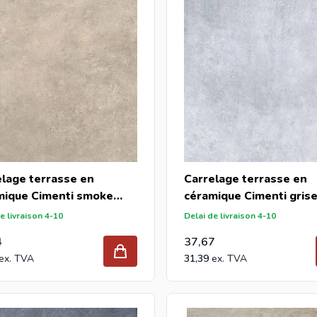
elage terrasse en
Carrelage terrasse en
mique Cimenti smoke
céramique Cimenti gris
0x2cm (m2)
60x60x2cm (m2)
e livraison 4-10
Delai de livraison 4-10
4
37,67
31,39