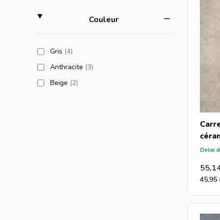
filter
Couleur
products available
Gris
(4
)
products available
Anthracite
(3
)
products available
Beige
(2
)
Carr
céra
90x9
Delai d
55,1
45,95