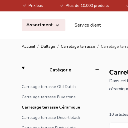
Prix bas
Plus de 10.000 produits
Allez au contenu
Assortment
Service client
Accueil
/
Dallage
/
Carrelage terrasse
/
Carrelage ter
Skip to product list
filter
Catégorie
Carre
Dans cett
Carrelage terrasse Old Dutch
céramique
résistant
Carrelage terrasse Bluestone
carreaux 
Carrelage terrasse Céramique
bonne amb
10
article
Carrelage terrasse Desert black
Carrelage terrase Rusty slate