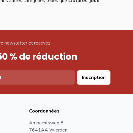
 nos autres catégories telles que
clôtures
,
jeux
e newsletter et recevez
50 % de réduction
Inscription
Coordonnées
Ambachtsweg 8
7641AA Wierden