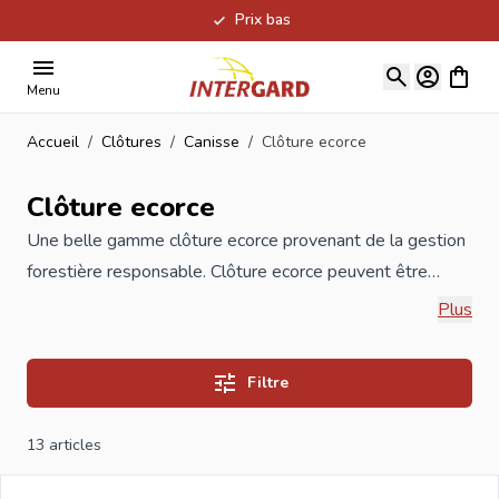
Prix bas
Allez au contenu
Voir le
Menu
Accueil
/
Clôtures
/
Canisse
/
Clôture ecorce
Clôture ecorce
Une belle gamme
clôture
ecorce provenant de la gestion
forestière responsable. Clôture ecorce peuvent être
rapidement et facilement pour séparation naturelle du
Plus
jardin.
Filtre
Si vous commandez vos nouvelles clôtures ecorce chez
Intergard, vous bénéficierez des meilleurs prix et de la
13
articles
plus large gamme.