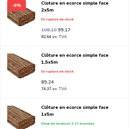
Cloture en ecorce simple face
-8%
Si vous êtes grossiste et vous achetez des
clôtures
2x5m
ecorce par palette ou camion complet, envoyez votre
En rupture de stock
demande à
info@intergard.eu
vous recevrez une offre
Prix Spécial
Prix normal
90,08
avec notre meilleur prix. Intergard est grossiste de
108,10
99,17
82,64
supports de
poteaux
, L-equerres fixation et chapeaux
poteaux pour les magasins de bricolage et les jardineries
en Europe depuis 1997.
Clôture en ecorce simple face
1,5x5m
En rupture de stock
89,24
74,37
Clôture en ecorce simple face
1x5m
Delai de livraison 3-17 Journées