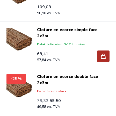
109,08
90,90
Cloture en ecorce simple face
2x3m
Delai de livraison 3-17 Journées
69,41
57,84
Cloture en ecorce double face
-25%
2x3m
En rupture de stock
Prix Spécial
Prix normal
66,11
79,33
59,50
49,58