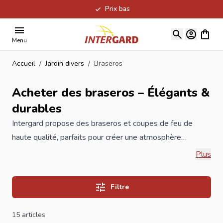
Prix bas
Allez au contenu
Voir le
Menu
Accueil
/
Jardin divers
/
Braseros
Acheter des braseros – Élégants &
durables
Intergard propose des braseros et coupes de feu de
haute qualité, parfaits pour créer une atmosphère
conviviale dans le jardin ou sur la terrasse. Fabriqués en
Plus
matériaux robustes et résistants aux intempéries, faciles
à installer et sécurisés. Les braseros pour jardin et
Filtre
terrasse se trouvent dans cette catégorie. Fabriqué en
acier brut ou en acier Corten et disponible en différentes
15
articles
tailles. A chacun le sien. Un créateur d'atmosphère absolu