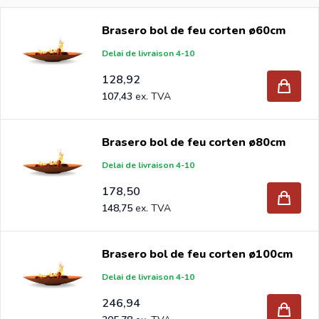
pour les jardins modernes et classiques. Convient pour
Brasero bol de feu corten ø60cm
brûler du bois sec. Vous le trouverez également dans
Delai de livraison 4-10
notre gamme. Si vous êtes revendeur et que vous
achetez des braseros de jardin par palette, envoyez votre
128,92
demande à info@intergard.nl et vous recevrez une offre
107,43
adaptée avec nos meilleurs prix importateurs.
Brasero bol de feu corten ø80cm
Delai de livraison 4-10
178,50
148,75
Brasero bol de feu corten ø100cm
Delai de livraison 4-10
246,94