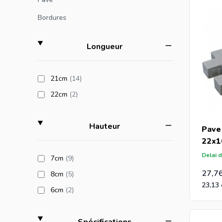
après une 
Bordures
Si vous n
et vous r
filter
Longueur
Si vous ê
products available
21cm
(14
)
recevrez 
products available
22cm
(2
)
filter
Hauteur
Pave
22x1
Delai d
products available
7cm
(9
)
27,7
products available
8cm
(5
)
23,13
products available
6cm
(2
)
filter