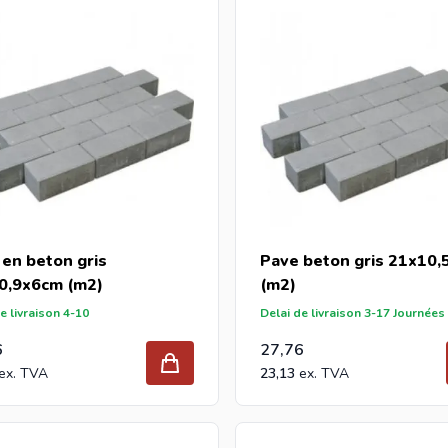
utilisation intensive.
e pouvez pas le comprendre complètement, faites-nous savoir la 
ecevrez un devis entièrement gratuit le même jour.
tes grossiste et vous achetez des briques de pavage par palet
une offre avec notre meilleur prix.
 en beton gris
Pave beton gris 21x10
0,9x6cm (m2)
(m2)
e livraison 4-10
Delai de livraison 3-17 Journées
6
27,76
23,13