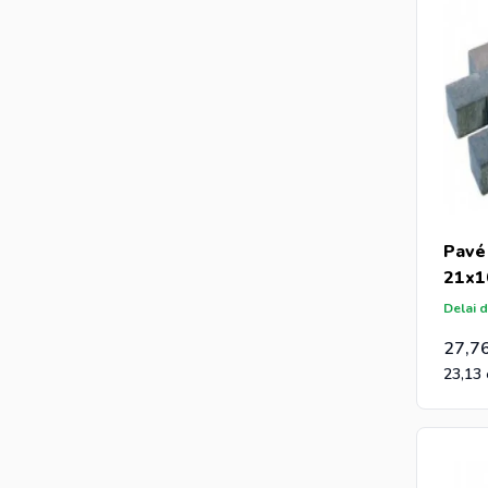
Pavé
21x1
Delai d
27,7
23,13