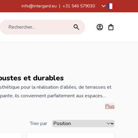
info@intergard.eu
|
+31 546 579030
Voir le panier,
Rechercher...
bustes et durables
thétique pour la réalisation d’allées, de terrasses et
apante, ils conviennent parfaitement aux espaces
ns, ils offrent un aménagement moderne et facile à
Plus
n différentes couleurs. Fabriqué à partir de
evêtement spécial contre l'usure prématurée. Les
Trier par
ensibles à la contamination et restent beaux même