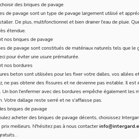
choisir des briques de pavage
es de pavage sont un type de pavage largement utilisé et appréci
installer. De plus, multifonctionnel et bien drainer l'eau de pluie.
ès étendue.
nt nos briques de pavage
es de pavage sont constitués de matériaux naturels tels que le g
Ceci pour éviter une usure prématurée.
nt nos bordures
res beton sont utilisées pour les fixer votre dalles, vos allées et
z, ne pas obtenir des fissures et ne devienne pas instable. Il est
s. Un bon l'enfermer avec des bordures empêche également les ma
n. Votre dallage reste serré et ne s'affaisse pas.
des briques de pavage
oulez acheter des briques de pavage décents, choisissez Interga
u prix meilleurs. N'hésitez pas à nous contacter
info@intergard.
ratuits. .