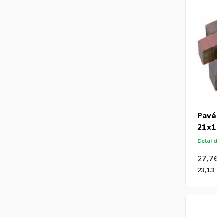
Pavé
21x1
Delai d
27,7
23,13