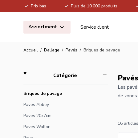
Prix bas
Plus de 10.000 produits
Allez au contenu
Assortment
Service client
Accueil
/
Dallage
/
Pavés
/
Briques de pavage
Skip to product list
filter
Catégorie
Pavés
Les pavés
Briques de pavage
de zones 
extérieur
Paves Abbey
entreteni
Paves 20x7cm
matériaux
16
article
Paves Wallon
briques d
Pave