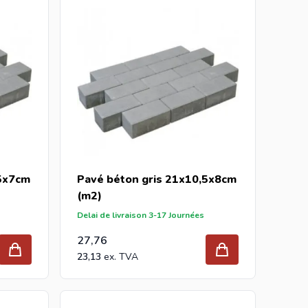
longueur et la largeur de ce que vous souhaitez paver
te, envoyez votre demande à
info@intergard.eu
vous
,5x7cm
Pavé béton gris 21x10,5x8cm
(m2)
Delai de livraison 3-17 Journées
27,76
23,13