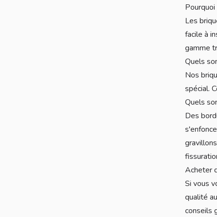
Pourquoi 
Les briqu
facile à 
gamme tr
Quels so
Nos briqu
spécial. 
Quels so
Des bordu
s'enfonce
gravillon
fissuratio
Acheter 
Si vous v
qualité a
conseils g