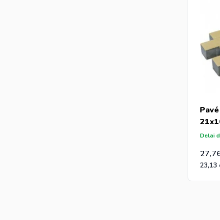
Pavé
21x1
Delai d
27,7
23,13