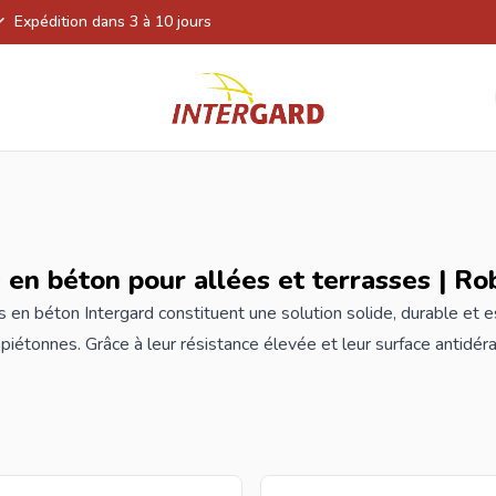
Expédition dans 3 à 10 jours
 en béton pour allées et terrasses | Ro
 en béton Intergard constituent une solution solide, durable et es
piétonnes. Grâce à leur résistance élevée et leur surface antidér
s très fréquentés. Disponibles en plusieurs couleurs et dimensio
r. Nos briques de pavage ont un look élégant et sont disponibles e
 naturels tels que le granit et le basalte et sont pourvus d'un r
s
e pavage sont donc durables, résistants aux couleurs et moins s