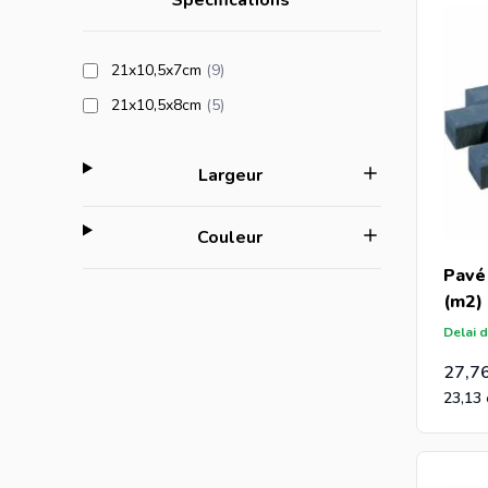
Spécifications
products available
21x10,5x7cm
(9
)
products available
21x10,5x8cm
(5
)
filter
Largeur
filter
Couleur
Pavé
(m2)
Delai d
27,7
23,13