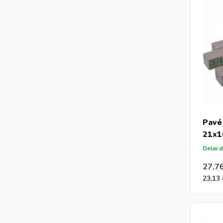
Pavé
21x1
Delai d
27,7
23,13