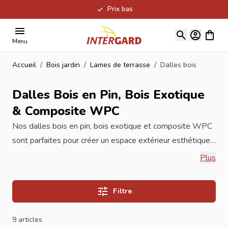
Prix bas
Allez au contenu
Voir le
Menu
Accueil
/
Bois jardin
/
Lames de terrasse
/
Dalles bois
Dalles Bois en Pin, Bois Exotique
& Composite WPC
Nos
dalles
bois en pin, bois exotique et composite WPC
sont parfaites pour créer un espace extérieur esthétique,
durable et facile à entretenir. Le pin est économique et
Plus
naturel, le bois exotique offre une longévité et une
élégance exceptionnelles, tandis que le WPC garantit
Filtre
une excellente stabilité de couleur et un entretien
minimal. Grâce au système de clips, la pose des dalles
9
articles
bois est rapide et simple. Les dalle bois pour terrasse