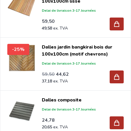
100x100cm lisse
Delai de livraison 3-17 Journées
59,50
49,58
Dalles jardin bangkirai bois dur
-25%
100x100cm (motif chevrons)
Delai de livraison 3-17 Journées
Prix Spécial
Prix normal
49,58
59,50
44,62
37,18
Dalles composite
Delai de livraison 3-17 Journées
24,78
20,65