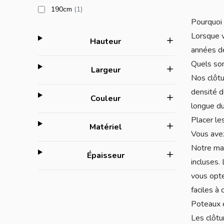
products available
190cm
(1
)
Pourquoi 
Lorsque v
filter
Hauteur
années de
Quels son
filter
Largeur
Nos clôtu
densité d
filter
Couleur
longue du
Placer le
filter
Matériel
Vous avez
Notre mat
filter
Épaisseur
incluses.
vous opte
faciles à
Poteaux 
Les clôtu