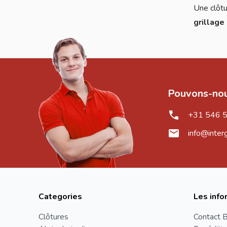
Une clôtu
grillage 
Pouvons-nou
+31 546 
info@inter
Categories
Les info
Clôtures
Contact B