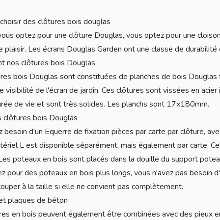
choisir des clôtures bois douglas
ous optez pour une clôture Douglas, vous optez pour une cloison 
 plaisir. Les écrans Douglas Garden ont une classe de durabilité
t nos clôtures bois Douglas
res bois Douglas sont constituées de planches de bois Douglas 
e visibilité de l'écran de jardin. Ces clôtures sont vissées en aci
rée de vie et sont très solides. Les planchs sont 17x180mm.
s clôtures bois Douglas
 besoin d'un Equerre de fixation pièces par carte par clôture, ave
ériel L est disponible séparément, mais également par carte. Cel
 Les poteaux en bois sont placés dans la douille du support potea
z pour des poteaux en bois plus longs, vous n'avez pas besoin d
 couper à la taille si elle ne convient pas complètement.
et plaques de béton
res en bois peuvent également être combinées avec des pieux e