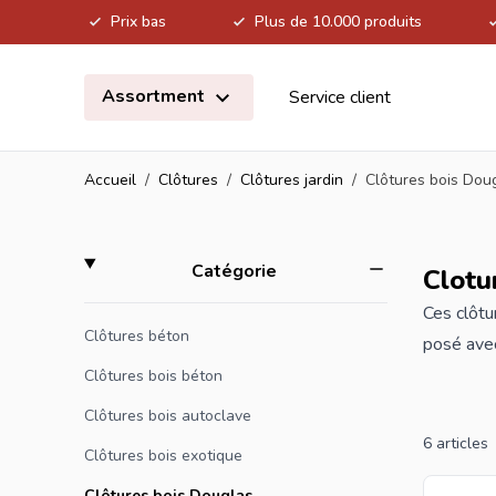
Prix bas
Plus de 10.000 produits
Allez au contenu
Assortment
Service client
Accueil
/
Clôtures
/
Clôtures jardin
/
Clôtures bois Dou
Skip to product list
filter
Catégorie
Clotu
Ces
clôtu
Clôtures béton
posé avec
Clôtures bois béton
Si vous c
Clôtures bois autoclave
gamme.
6
articles
Clôtures bois exotique
Clôtures bois Douglas