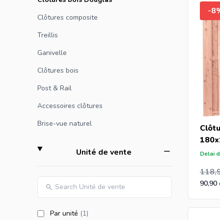
Si vous ê
-8
info@int
Clôtures composite
equerres 
Treillis
Ganivelle
Clôtures bois
Post & Rail
Accessoires clôtures
Brise-vue naturel
Clôtu
180x
filter
Unité de vente
Delai d
Prix S
Prix 
99,16
118,
90,90
products available
Par unité
(1
)