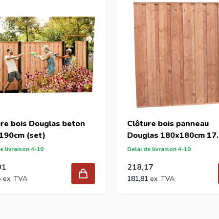
ure bois Douglas beton
Clôture bois panneau
190cm (set)
Douglas 180x180cm 17
planches (19x145mm)
e livraison 4-10
Delai de livraison 4-10
01
218,17
4
181,81