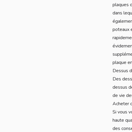
plaques d
dans lequ
également
poteaux e
rapidemen
évidement
supplémen
plaque en
Dessus d
Des dessu
dessus de
de vie de
Acheter d
Si vous v
haute qua
des conse