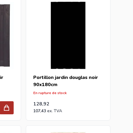
 ou camion complet, envoyez votre demande à
es jardineries en Europe depuis 1997.
ir
Portillon jardin douglas noir
90x180cm
En rupture de stock
128,92
107,43