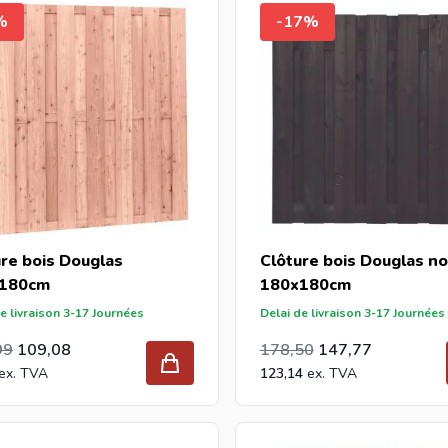
tes grossiste et vous achetez des clôtures Douglas par palette
%
-17%
ergard.eu
vous recevrez une offre avec notre meilleur prix. Intergard est grossiste de supports de poteaux, L-
fixation et chapeaux
poteaux
pour les magasins de bricolage et l
re bois Douglas
Clôture bois Douglas no
180cm
180x180cm
e livraison 3-17 Journées
Delai de livraison 3-17 Journées
pécial
normal
Prix Spécial
Prix normal
148,75
99
109,08
178,50
147,77
123,14