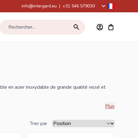
info@intergard.eu
|
+31 546 579030
Voir le panier,
Rechercher...
le en acier inoxydable de grande qualité vissé et
Plus
éficierez des meilleurs prix et de la plus large
Trier par