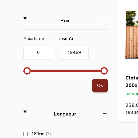
filter
Prix
Minimum value
Valeur maximale
À partir de
Jusqu'à
0
199.99
Clot
200x
OK
Delai d
238,
198,3
filter
Longueur
products available
180cm
(3
)