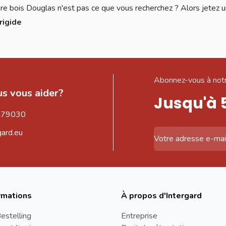
re bois Douglas n'est pas ce que vous recherchez ? Alors jetez u
rigide
Abonnez-vous à notr
s vous aider?
Jusqu'à 
579030
gard.eu
Adresse email
rmations
À propos d'Intergard
estelling
Entreprise