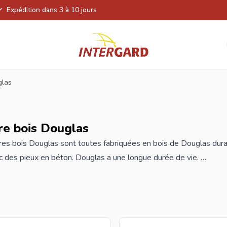
Expédition dans 3 à 10 jours
glas
re bois Douglas
res
bois Douglas sont toutes fabriquées en bois de Douglas durab
 des pieux en béton. Douglas a une longue durée de vie.
ommandez vos nouvelles clôtures Douglas chez Intergard, vous bén