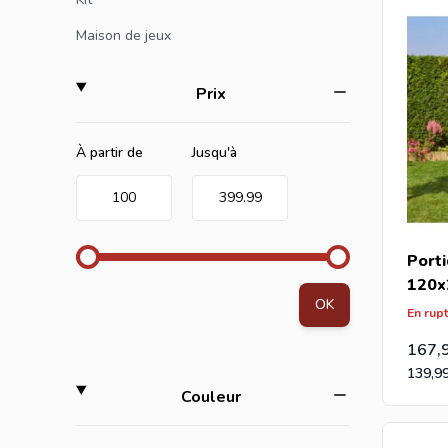
Si vous c
gamme.
Maison de jeux
Si vous ê
filter
Prix
recevrez 
Minimum value
Valeur maximale
À partir de
Jusqu'à
100
399.99
Porti
120x
OK
En rup
167,
139,9
filter
Couleur