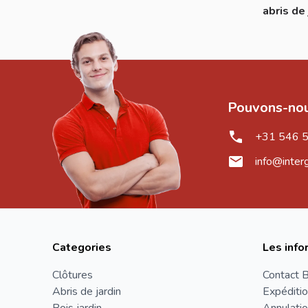
abris de 
Pouvons-nou
+31 546 
info@inter
Categories
Les info
Clôtures
Contact B
Abris de jardin
Expéditio