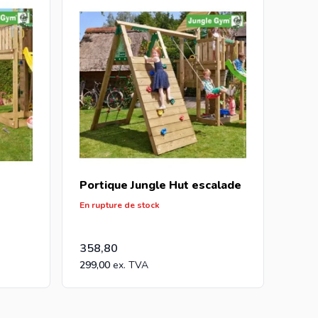
icierez des meilleurs prix et de la plus large
 envoyez votre demande à
info@intergard.eu
vous
Portique Jungle Hut escalade
En rupture de stock
358,80
299,00