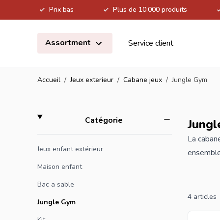
Prix bas
Plus de 10.000 produits
Allez au contenu
Assortment
Service client
Accueil
/
Jeux exterieur
/
Cabane jeux
/
Jungle Gym
Skip to product list
filter
Catégorie
Jung
La cabane
Jeux enfant extérieur
ensemble 
fabriqué 
Maison enfant
mesurent
Bac a sable
dans sa c
4
articles
Jungle Gym
Kit