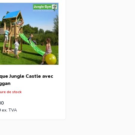
que Jungle Castle avec
ggan
ture de stock
80
0