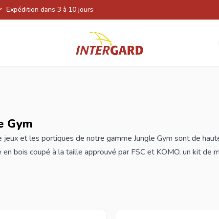
Expédition dans 3 à 10 jours
le Gym
 jeux et les portiques de notre gamme Jungle Gym sont de haute 
en bois coupé à la taille approuvé par
FSC
et KOMO, un kit de m
en épicéa scandinave de haute qualité, imprégné sous pression e
 90x90 mm et les planches ont une épaisseur de 18 mm. Cela re
atégorie.