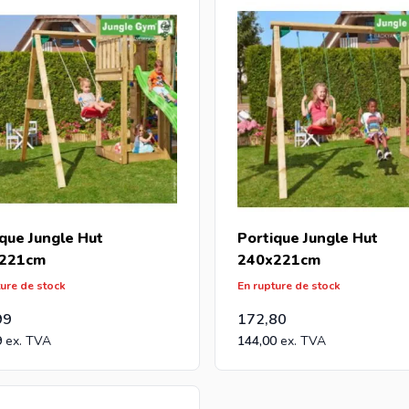
ommandez vos nouvelles Les Jungle Gym chez Intergard, vous bénéf
tes grossiste et vous achetez des Les Jungle Gym par palette,
une offre avec notre meilleur prix.
que Jungle Hut
Portique Jungle Hut
221cm
240x221cm
ture de stock
En rupture de stock
99
172,80
9
144,00