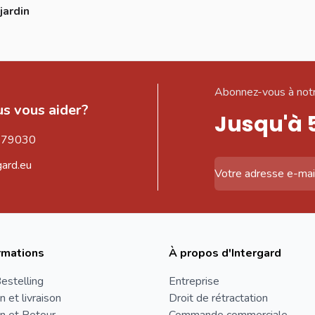
jardin
Abonnez-vous à notr
s vous aider?
Jusqu'à 
579030
gard.eu
Adresse email
rmations
À propos d'Intergard
estelling
Entreprise
n et livraison
Droit de rétractation