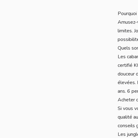
Pourquoi 
Amusez-vo
limites. 
possibili
Quels so
Les caban
certifié 
douceur d
élevées. 
ans. 6 p
Acheter 
Si vous v
qualité a
conseils g
Les jungl