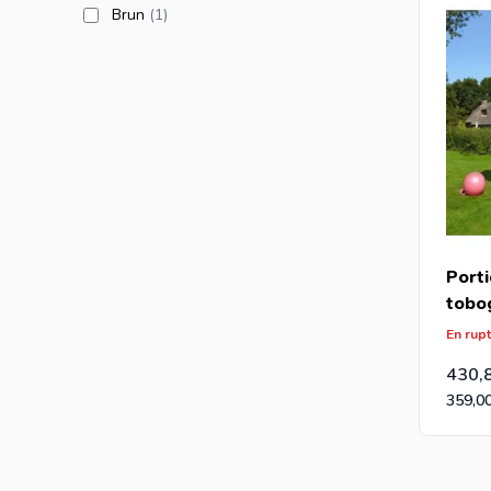
products available
Brun
(1
)
Porti
tobo
En rup
430,
359,0