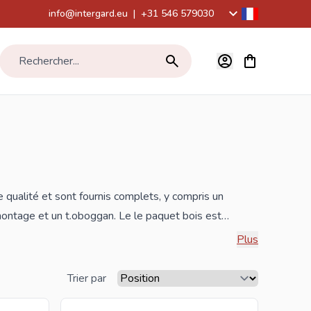
info@intergard.eu
|
+31 546 579030
Voir le panier,
Rechercher...
qualité et sont fournis complets, y compris un
ontage et un t.oboggan. Le le paquet bois est
t certifié KOMO. Les
poteaux
en bois utilisés
Plus
nd ces extérieur de
jeux
très durables et robustes
Trier par