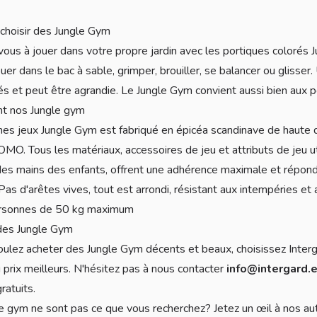
choisir des Jungle Gym
us à jouer dans votre propre jardin avec les portiques colorés J
Jouer dans le bac à sable, grimper, brouiller, se balancer ou glis
tés et peut être agrandie. Le Jungle Gym convient aussi bien aux pe
nt nos Jungle gym
es jeux Jungle Gym est fabriqué en épicéa scandinave de haute qu
KOMO. Tous les matériaux, accessoires de jeu et attributs de jeu u
es mains des enfants, offrent une adhérence maximale et répond
Pas d'arêtes vives, tout est arrondi, résistant aux intempéries e
ersonnes de 50 kg maximum
des Jungle Gym
oulez acheter des Jungle Gym décents et beaux, choisissez Inter
u prix meilleurs. N'hésitez pas à nous contacter
info@intergard.
ratuits.
e gym ne sont pas ce que vous recherchez? Jetez un œil à nos au