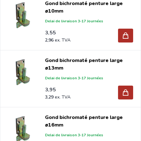
Gond bichromaté penture large
après quoi la porte peut simplement être accrochée dans
ø10mm
les gonds. Un système simple et rapide pour installer des
Delai de livraison 3-17 Journées
portails de jardin.
3,55
2,96
Si vous commandez vos nouveaux gonds à pouce chez
Intergard, vous bénéficierez des meilleurs prix et de la
gamme la plus large
Gond bichromaté penture large
ø13mm
Delai de livraison 3-17 Journées
3,95
3,29
Gond bichromaté penture large
ø16mm
Delai de livraison 3-17 Journées