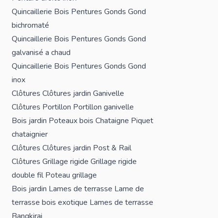
Quincaillerie Bois
Pentures
Gonds
Gond
bichromaté
Quincaillerie Bois
Pentures
Gonds
Gond
galvanisé a chaud
Quincaillerie Bois
Pentures
Gonds
Gond
inox
Clôtures
Clôtures jardin
Ganivelle
Clôtures
Portillon
Portillon ganivelle
Bois jardin
Poteaux bois
Chataigne
Piquet
chataignier
Clôtures
Clôtures jardin
Post & Rail
Clôtures
Grillage rigide
Grillage rigide
double fil
Poteau grillage
Bois jardin
Lames de terrasse
Lame de
terrasse bois exotique
Lames de terrasse
Bangkirai