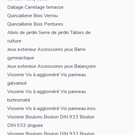
Dallage
Carrelage terrasse
Quincaillerie Bois
Verrou
Quincaillerie Bois
Pentures
Abris de jardin
Serre de jardin
Tables de
culture
Jeux exterieur
Accessoires jeux
Barre
gymnastique
Jeux exterieur
Accessoires jeux
Balançoire
Visserie
Vis à aggloméré
Vis panneau
galvanisé
Visserie
Vis à aggloméré
Vis panneau
bichromaté
Visserie
Vis à aggloméré
Vis panneau inox
Visserie
Boulons
Boulon DIN 933
Boulon
DIN 933 zinguee
Visserie
Boulons
Boulon DIN 933
Boulon