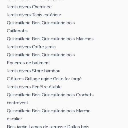
Jardin divers
Cheminée
Jardin divers
Tapis extérieur
Quincaillerie Bois
Quincaillerie bois
Caillebotis
Quincaillerie Bois
Quincaillerie bois
Manches
Jardin divers
Coffre jardin
Quincaillerie Bois
Quincaillerie bois
Equerres de batiment
Jardin divers
Store bambou
Clôtures
Grillage rigide
Grille fer forgé
Jardin divers
Fenêtre étable
Quincaillerie Bois
Quincaillerie bois
Crochets
contrevent
Quincaillerie Bois
Quincaillerie bois
Marche
escalier
Bois jardin
Lames de terrasse
Dalles bois