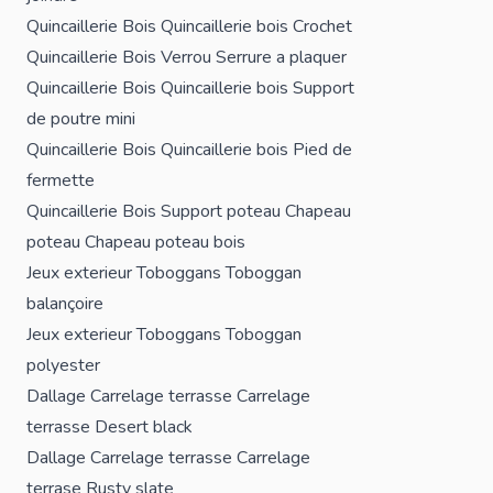
Quincaillerie Bois
Quincaillerie bois
Crochet
Quincaillerie Bois
Verrou
Serrure a plaquer
Quincaillerie Bois
Quincaillerie bois
Support
de poutre mini
Quincaillerie Bois
Quincaillerie bois
Pied de
fermette
Quincaillerie Bois
Support poteau
Chapeau
poteau
Chapeau poteau bois
Jeux exterieur
Toboggans
Toboggan
balançoire
Jeux exterieur
Toboggans
Toboggan
polyester
Dallage
Carrelage terrasse
Carrelage
terrasse Desert black
Dallage
Carrelage terrasse
Carrelage
terrase Rusty slate