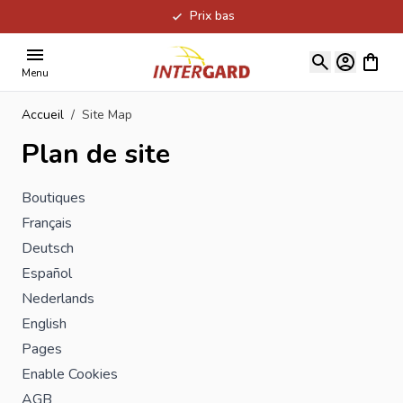
Prix bas
Allez au contenu
Voir le
Menu
Accueil
/
Site Map
Plan de site
Boutiques
Français
Deutsch
Español
Nederlands
English
Pages
Enable Cookies
AGB