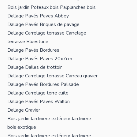
Bois jardin
Poteaux bois
Palplanches bois
Dallage
Pavés
Paves Abbey
Dallage
Pavés
Briques de pavage
Dallage
Carrelage terrasse
Carrelage
terrasse Bluestone
Dallage
Pavés
Bordures
Dallage
Pavés
Paves 20x7cm
Dallage
Dalles de trottoir
Dallage
Carrelage terrasse
Carreau gravier
Dallage
Pavés
Bordures
Palisade
Dallage
Carrelage terre cuite
Dallage
Pavés
Paves Wallon
Dallage
Gravier
Bois jardin
Jardiniere extérieur
Jardiniere
bois exotique
Bois jardin
Jardiniere extérieur
Jardiniere