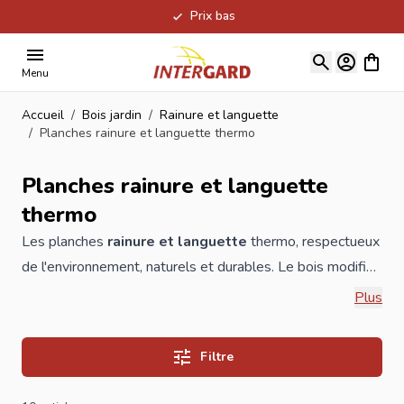
Prix bas
Allez au contenu
Voir le
Menu
Accueil
/
Bois jardin
/
Rainure et languette
/
Planches rainure et languette thermo
Planches rainure et languette
thermo
Les planches
rainure et languette
thermo, respectueux
de l'environnement, naturels et durables. Le bois modifié
est un bois qui a acquis différentes propriétés par
Plus
traitement thermique. Donc, aucun produit chimique n'est
impliqué du tout. La modification du bois vise donc
Filtre
principalement à améliorer la durabilité sans utiliser de
conservateurs nocifs pour l'environnement. Les planches