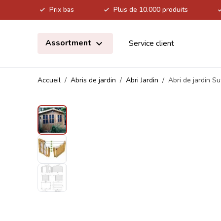
Prix bas
Plus de 10.000 produits
Allez au contenu
Assortment
Service client
Accueil
/
Abris de jardin
/
Abri Jardin
/
Abri de jardin S