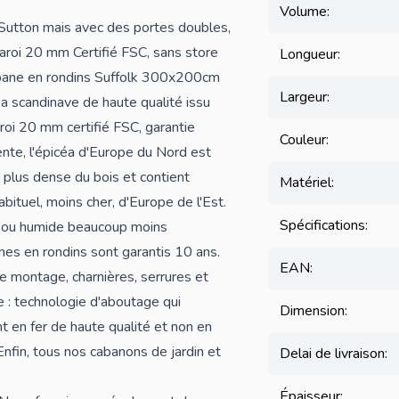
Volume:
 Sutton mais avec des portes doubles,
aroi 20 mm Certifié FSC, sans store
Longueur:
cabane en rondins Suffolk 300x200cm
Largeur:
éa scandinave de haute qualité issu
roi 20 mm certifié FSC, garantie
Couleur:
ente, l'épicéa d'Europe du Nord est
e plus dense du bois et contient
Matériel:
ituel, moins cher, d'Europe de l'Est.
Spécifications:
né ou humide beaucoup moins
nes en rondins sont garantis 10 ans.
EAN:
e montage, charnières, serrures et
 : technologie d'aboutage qui
Dimension:
nt en fer de haute qualité et non en
fin, tous nos cabanons de jardin et
Delai de livraison:
Épaisseur: