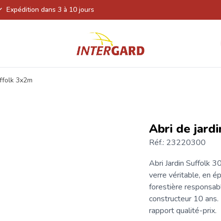
Expédition dans 3 à 10 jours
uffolk 3x2m
Abri de jard
Réf.: 23220300
Abri Jardin
Suffolk 3
verre véritable, en é
forestière responsabl
constructeur 10 ans. 
rapport qualité-prix.