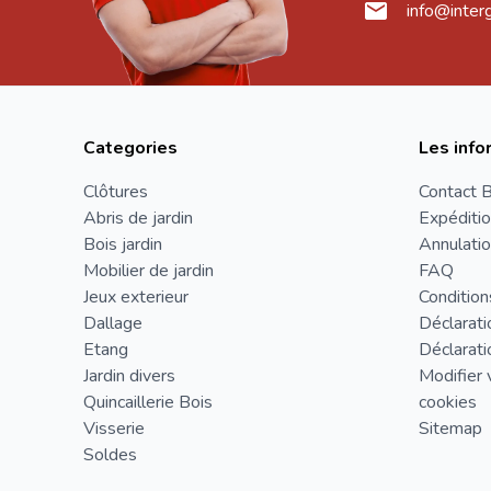
info@inter
Categories
Les info
Clôtures
Contact B
Abris de jardin
Expéditio
Bois jardin
Annulatio
Mobilier de jardin
FAQ
Jeux exterieur
Condition
Dallage
Déclarati
Etang
Déclarati
Jardin divers
Modifier 
Quincaillerie Bois
cookies
Visserie
Sitemap
Soldes