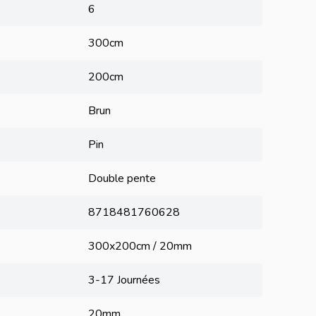
6
300cm
200cm
Brun
Pin
Double pente
8718481760628
300x200cm / 20mm
3-17 Journées
20mm