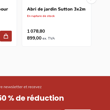
pour
Abri de jardin Sutton 3x2m
Abr
260
En rupture de stock
En ru
1 078,80
1 0
899,00
899
e newsletter et recevez
50 % de réduction