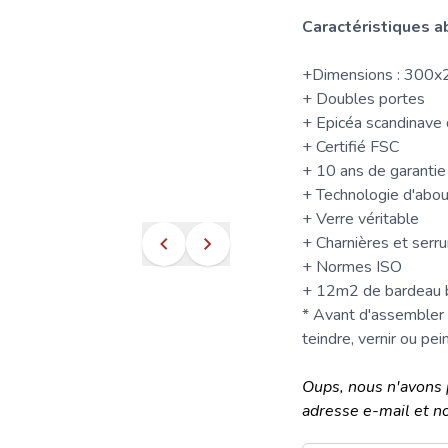
Caractéristiques
ab
+Dimensions : 300
+ Doubles portes
+ Epicéa scandinave 
+ Certifié
FSC
+ 10 ans de garantie
+ Technologie d'abo
+ Verre véritable
+ Charnières et serru
+ Normes ISO
+ 12m2 de
bardeau 
* Avant d'assembler
teindre, vernir ou pei
Oups, nous n'avons 
adresse e-mail et n