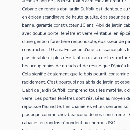
Acheter abri de jardin Suffolk 3x2m chez Intergard ?
Cabane en rondins
abri jardin
Suffolk est identique au
en épicéa scandinave de haute qualité, épaisseur de p
banne, garantie constructeur 10 ans. Abri de jardin 
avec double porte, fenêtre et verre véritable, en épic
d'une gestion forestière responsable, épaisseur de pa
constructeur 10 ans. En raison d'une croissance plus l
plus durable et plus résistant en raison de la structur
beaucoup moins de nœuds et de résine que l'épicéa hab
Cela signifie également que le bois pourrit, contami
rapidement. C'est pourquoi nos abris de jardin et caba
L'abri de jardin Suffolk comprend tous les matériaux d
verre. Les portes fenêtres sont réalisées au moyen de
repousse l'humidité. Les charnières et les serrures so
plastique comme chez beaucoup de nos concurrents. En
cabanes en rondins répondent aux normes ISO.