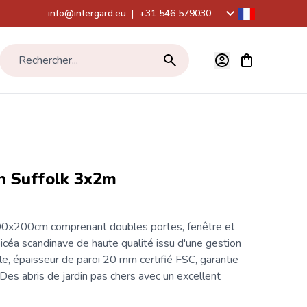
info@intergard.eu
|
+31 546 579030
Voir le panier,
Rechercher...
in Suffolk 3x2m
00x200cm comprenant doubles portes, fenêtre et
picéa scandinave de haute qualité issu d'une gestion
e, épaisseur de paroi 20 mm certifié FSC, garantie
Des abris de jardin pas chers avec un excellent