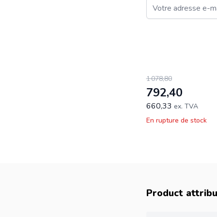
Email
Ce formulaire est pro
1 078,80
792,40
660,33
ex. TVA
En rupture de stock
Product attrib