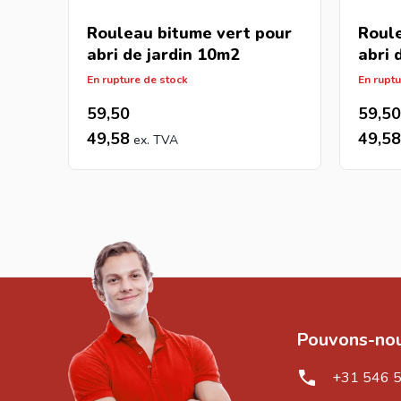
Rouleau bitume vert pour
Roule
abri de jardin 10m2
abri 
En rupture de stock
En ruptu
59,50
59,50
49,58
49,58
Pouvons-nou
+31 546 