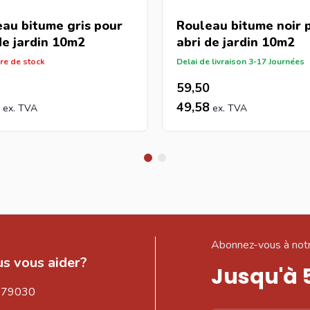
au bitume gris pour
Rouleau bitume noir 
de jardin 10m2
abri de jardin 10m2
re de stock
Delai de livraison 3-17 Journées
59,50
49,58
Abonnez-vous à notr
s vous aider?
Jusqu'à 
579030