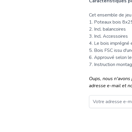
Caractéristiques po
Cet ensemble de jeu
1.
Poteaux
bois 8x
2. Incl. balancoires
3. Incl. Accessoires
4. Le bois imprégné 
5. Bois
FSC
issu d'un
6. Approuvé selon l
7. Instruction monta
Oups, nous n'avons 
adresse e-mail et n
Email
Ce formulaire est pro