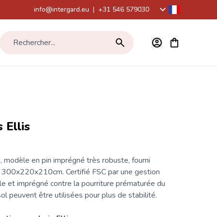
info@intergard.eu
|
+31 546 579030
Voir le panier,
Rechercher...
 Ellis
s, modèle en pin imprégné très robuste, fourni
 300x220x210cm. Certifié FSC par une gestion
le et imprégné contre la pourriture prématurée du
ol peuvent être utilisées pour plus de stabilité.