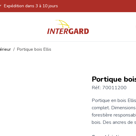
Expédition dans 3 à 10 jours
érieur
/
Portique bois Ellis
Portique bois
Réf.: 70011200
Portique
en bois Elli
complet. Dimensions
forestière responsab
bois. Des ancres de s