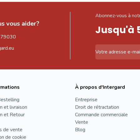
Abonnez-vous à notr
s vous aider?
Jusqu'à 
579030
gard.eu
Adresse email
rmations
À propos d'Intergard
estelling
Entreprise
n et livraison
Droit de rétractation
n et Retour
Commande commerciale
Vente
s de vente
Blog
on de cookie