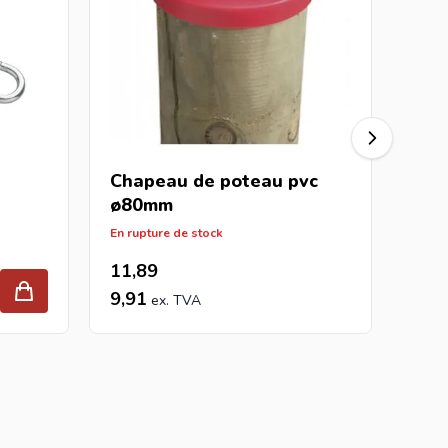
Chapeau de poteau
pvc
Cha
ø80mm
ø1
En rupture de stock
Delai 
11,89
11,
9,91
9,9