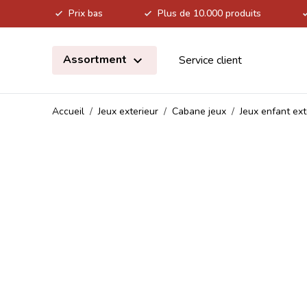
Prix bas
Plus de 10.000 produits
Allez au contenu
Assortment
Service client
Accueil
/
Jeux exterieur
/
Cabane jeux
/
Jeux enfant ext