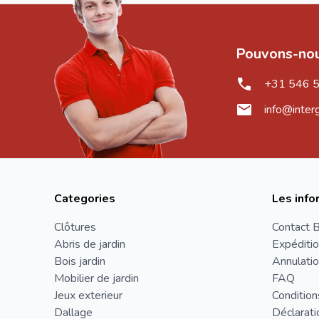
Pouvons-nou
+31 546 
info@inter
Categories
Les info
Clôtures
Contact B
Abris de jardin
Expéditio
Bois jardin
Annulatio
Mobilier de jardin
FAQ
Jeux exterieur
Condition
Dallage
Déclarati