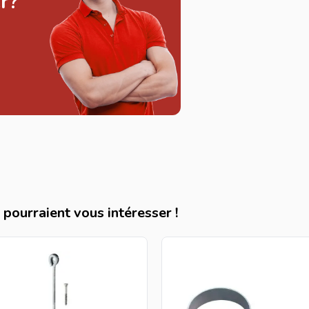
r?
pourraient vous intéresser !