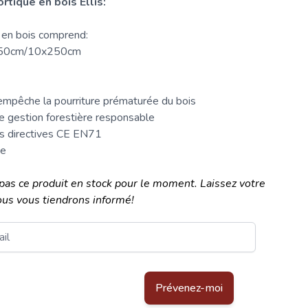
rtique en bois Ellis:
 en bois comprend:
250cm/10x250cm
empêche la pourriture prématurée du bois
e gestion forestière responsable
es directives CE EN71
ge
pas ce produit en stock pour le moment. Laissez votre
ous vous tiendrons informé!
tégé par reCAPTCHA - la
Politique de confidentialité de Google
et les
C
Prévenez-moi