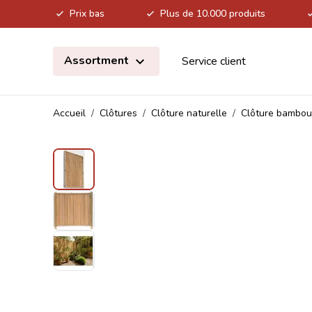
Prix bas
Plus de 10.000 produits
Allez au contenu
Assortment
Service client
Accueil
/
Clôtures
/
Clôture naturelle
/
Clôture bambou