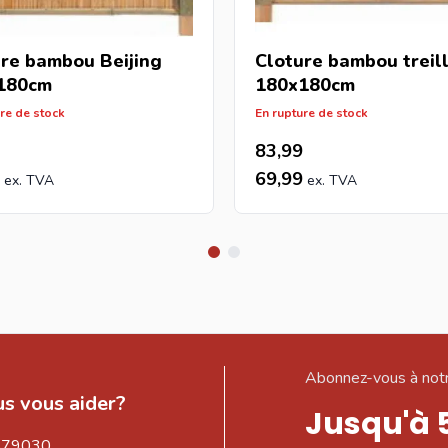
re bambou Beijing
Cloture bambou treill
180cm
180x180cm
re de stock
En rupture de stock
83,99
69,99
Abonnez-vous à notr
s vous aider?
Jusqu'à 
579030