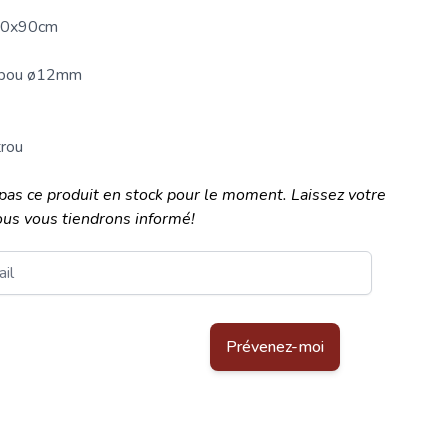
50x90cm
mbou ø12mm
trou
pas ce produit en stock pour le moment. Laissez votre
ous vous tiendrons informé!
tégé par reCAPTCHA - la
Politique de confidentialité de Google
et les
C
Prévenez-moi