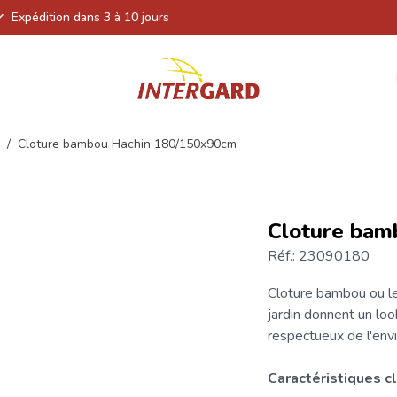
Expédition dans 3 à 10 jours
/
Cloture bambou Hachin 180/150x90cm
Cloture bam
Réf.: 23090180
Cloture bambou
ou l
jardin donnent un lo
respectueux de l'env
Caractéristiques
c