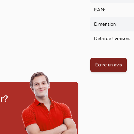
EAN:
Dimension:
Delai de livraison:
Écrire un avis
r?