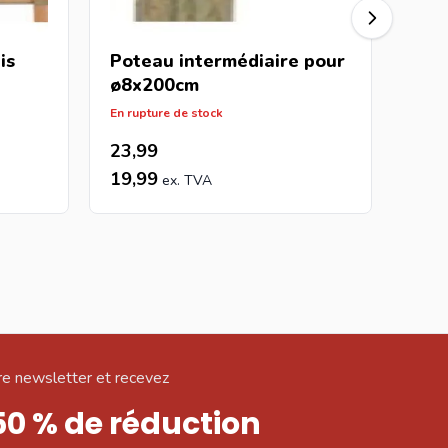
is
Poteau intermédiaire pour
Pot
ø8x200cm
bam
En rupture de stock
En ru
23,99
25,
19,99
21,
e newsletter et recevez
50 % de réduction