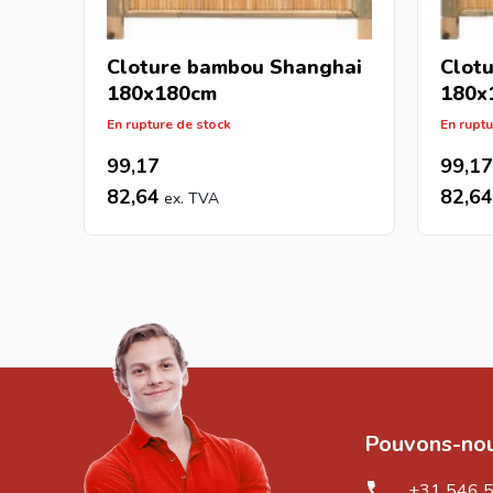
Cloture bambou Shanghai
Clotu
180x180cm
180x
En rupture de stock
En ruptu
99,17
99,17
82,64
82,64
Pouvons-nou
+31 546 