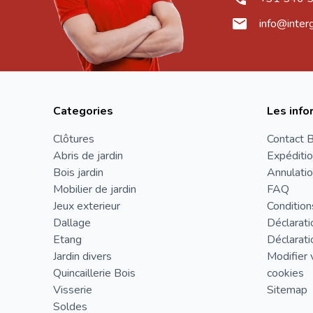
info@inter
Categories
Les info
Clôtures
Contact B
Abris de jardin
Expéditio
Bois jardin
Annulatio
Mobilier de jardin
FAQ
Jeux exterieur
Condition
Dallage
Déclarati
Etang
Déclarati
Jardin divers
Modifier 
Quincaillerie Bois
cookies
Visserie
Sitemap
Soldes