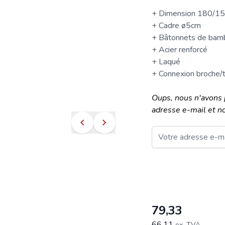
+ Dimension 180/1
+ Cadre ø5cm
+ Bâtonnets de ba
+ Acier renforcé
+ Laqué
+ Connexion broche/
Oups, nous n'avons 
adresse e-mail et n
Email
Ce formulaire est pro
79,33
66,11
ex. TVA