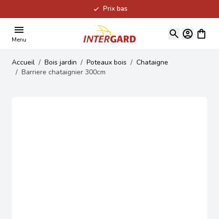
Prix bas
Allez au contenu
Voir le
Menu
Accueil
/
Bois jardin
/
Poteaux bois
/
Chataigne
/
Barriere chataignier 300cm