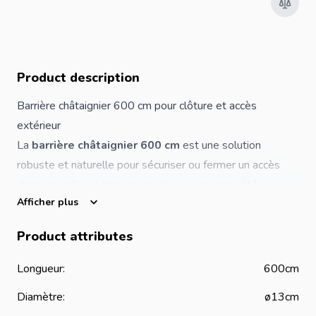
Product description
Barrière châtaignier 600 cm pour
clôture
et accès
extérieur
La
barrière châtaignier 600 cm
est une solution
robuste et naturelle pour sécuriser ou fermer un accès
dans un jardin, un terrain agricole ou une propriété
Afficher plus
extérieure. Fabriquée en bois de châtaignier, elle apporte
un aspect authentique tout en s'intégrant parfaitement
Product attributes
dans les environnements naturels.
Cette barrière est livrée avec les
montants, les
Longueur:
600cm
charnières, la serrure et une clé triangulaire
,
Diamètre:
ø13cm
permettant une installation complète et pratique.