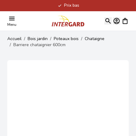
Prix bas
Allez au contenu
Voir le
Menu
Accueil
/
Bois jardin
/
Poteaux bois
/
Chataigne
/
Barriere chataignier 600cm