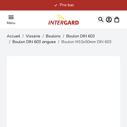
Prix bas
Allez au contenu
Voir le
Menu
Accueil
/
Visserie
/
Boulons
/
Boulon DIN 603
/
Boulon DIN 603 zinguee
/
Boulon M10x50mm DIN 603