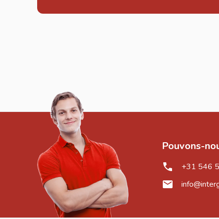
Pouvons-nou
+31 546 
info@inter