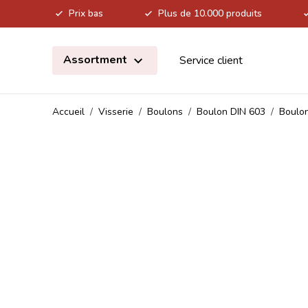
Prix bas
Plus de 10.000 produits
Allez au contenu
Assortment
Service client
Accueil
/
Visserie
/
Boulons
/
Boulon DIN 603
/
Boulon