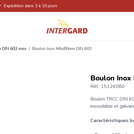
Expédition dans 3 à 10 jours
 DIN 603 inox
/
Boulon Inox M6x80mm DIN 603
Boulon Ino
Réf.: 15126080
Boulon
TRCC DIN 603 
inoxydable et galvani
Caractéristiques 