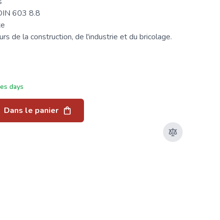
s
DIN 603
8.8
te
s de la construction, de l'industrie et du bricolage.
ées days
Dans le panier