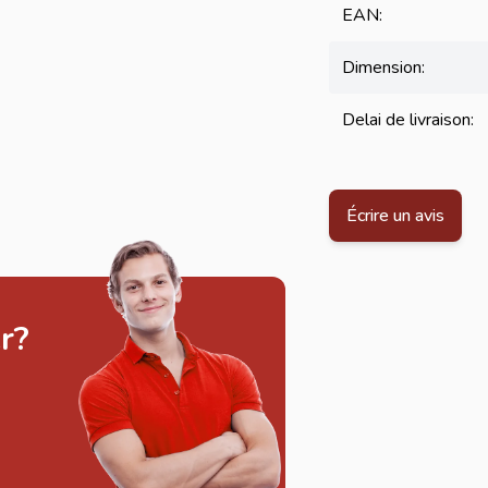
EAN:
Dimension:
Delai de livraison:
Écrire un avis
r?