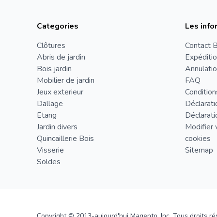
Categories
Les info
Clôtures
Contact B
Abris de jardin
Expéditio
Bois jardin
Annulatio
Mobilier de jardin
FAQ
Jeux exterieur
Condition
Dallage
Déclarati
Etang
Déclarati
Jardin divers
Modifier 
Quincaillerie Bois
cookies
Visserie
Sitemap
Soldes
Copyright © 2013-aujourd'hui Magento, Inc. Tous droits ré