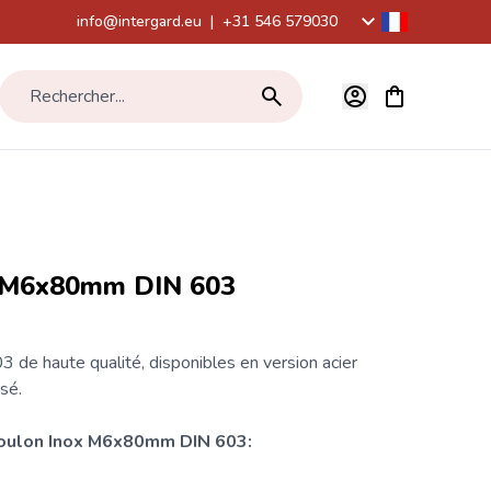
info@intergard.eu
|
+31 546 579030
Voir le panier,
Rechercher...
x M6x80mm DIN 603
de haute qualité, disponibles en version acier
sé.
boulon Inox M6x80mm DIN 603: