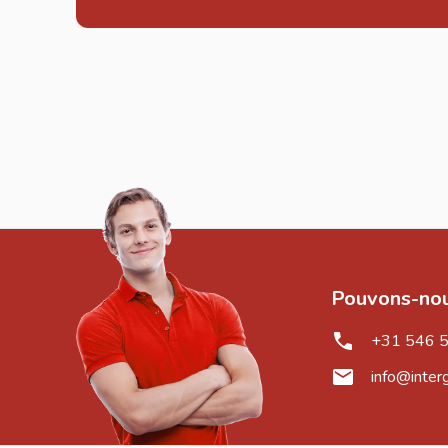
Pouvons-nou
+31 546 
info@inter