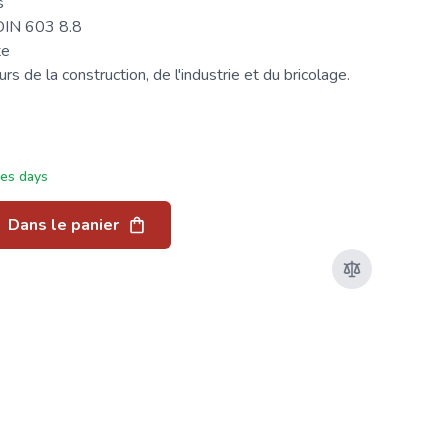
s
DIN 603
8.8
te
s de la construction, de l'industrie et du bricolage.
ées days
Dans le panier