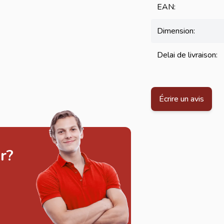
EAN:
Dimension:
Delai de livraison:
Écrire un avis
r?