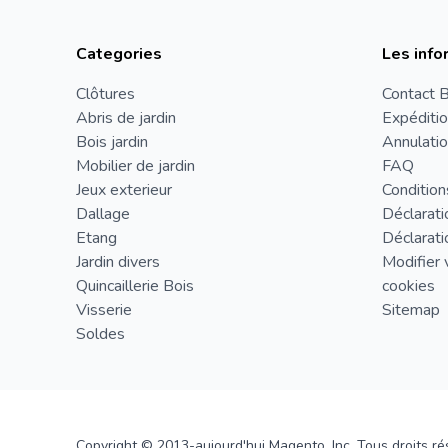
Categories
Les info
Clôtures
Contact B
Abris de jardin
Expéditio
Bois jardin
Annulatio
Mobilier de jardin
FAQ
Jeux exterieur
Condition
Dallage
Déclarati
Etang
Déclarati
Jardin divers
Modifier 
Quincaillerie Bois
cookies
Visserie
Sitemap
Soldes
Copyright © 2013-aujourd'hui Magento, Inc. Tous droits ré