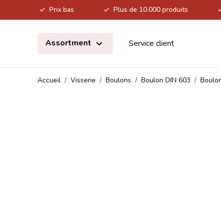
Prix bas
Plus de 10.000 produits
Allez au contenu
Assortment
Service client
Accueil
/
Visserie
/
Boulons
/
Boulon DIN 603
/
Boulon