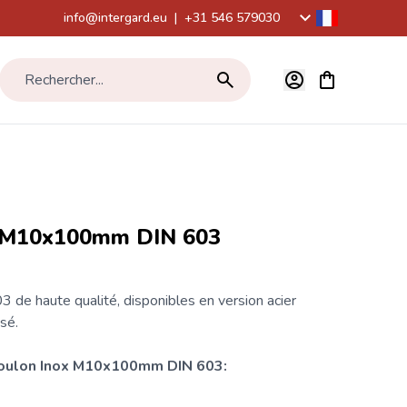
info@intergard.eu
|
+31 546 579030
Voir le panier,
Rechercher...
x M10x100mm DIN 603
de haute qualité, disponibles en version acier
sé.
boulon Inox M10x100mm DIN 603: