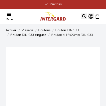
Prix bas
Allez au contenu
Voir le
Menu
Accueil
/
Visserie
/
Boulons
/
Boulon DIN 933
/
Boulon DIN 933 zinguee
/
Boulon M16x20mm DIN 933