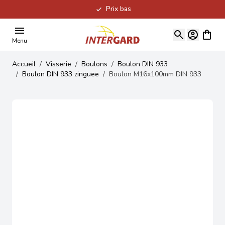
Prix bas
Allez au contenu
Voir le
Menu
Accueil
/
Visserie
/
Boulons
/
Boulon DIN 933
/
Boulon DIN 933 zinguee
/
Boulon M16x100mm DIN 933