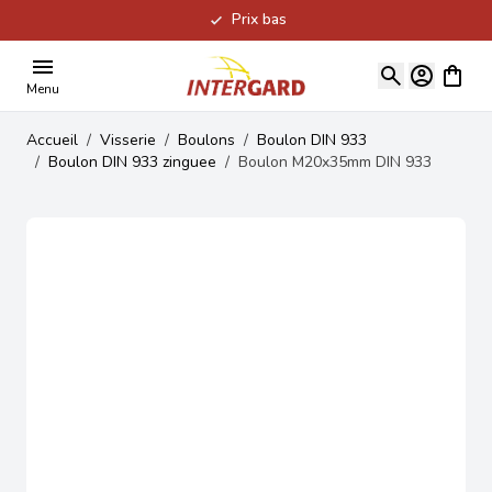
Prix bas
Allez au contenu
Voir le
Menu
Accueil
/
Visserie
/
Boulons
/
Boulon DIN 933
/
Boulon DIN 933 zinguee
/
Boulon M20x35mm DIN 933