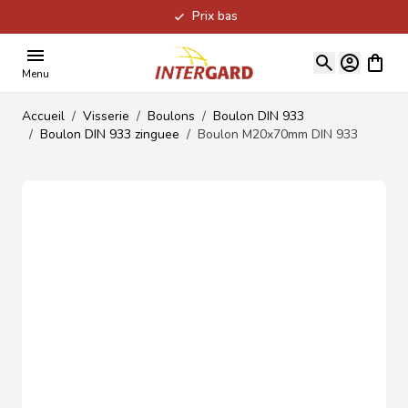
Prix bas
Allez au contenu
Voir le
Menu
Accueil
/
Visserie
/
Boulons
/
Boulon DIN 933
/
Boulon DIN 933 zinguee
/
Boulon M20x70mm DIN 933