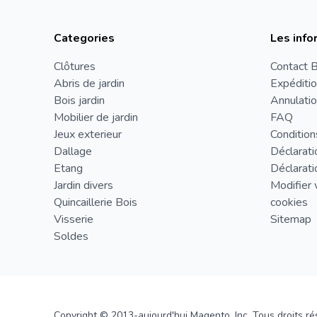
Categories
Les info
Clôtures
Contact B
Abris de jardin
Expéditio
Bois jardin
Annulatio
Mobilier de jardin
FAQ
Jeux exterieur
Condition
Dallage
Déclarati
Etang
Déclarati
Jardin divers
Modifier 
Quincaillerie Bois
cookies
Visserie
Sitemap
Soldes
Copyright © 2013-aujourd'hui Magento, Inc. Tous droits ré