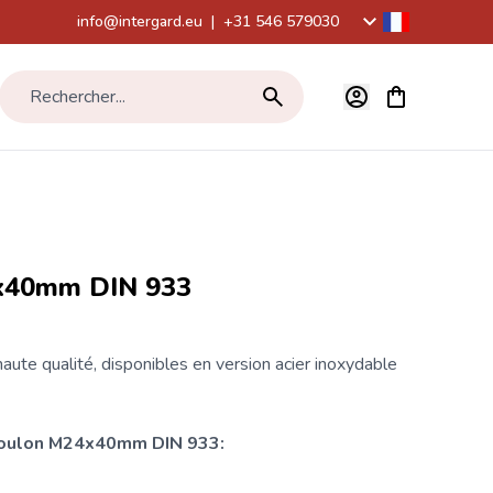
info@intergard.eu
|
+31 546 579030
Voir le panier,
Rechercher...
x40mm DIN 933
ute qualité, disponibles en version acier inoxydable
boulon M24x40mm DIN 933: