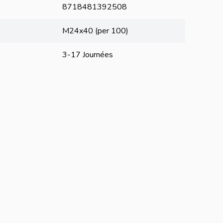
8718481392508
M24x40 (per 100)
3-17 Journées