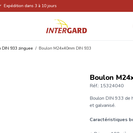
Expédition dans 3 à 10 jours
 DIN 933 zinguee
/
Boulon M24x40mm DIN 933
Boulon M24
Réf.: 15324040
Boulon
DIN 933 de ha
et galvanisé.
Caractéristiques 