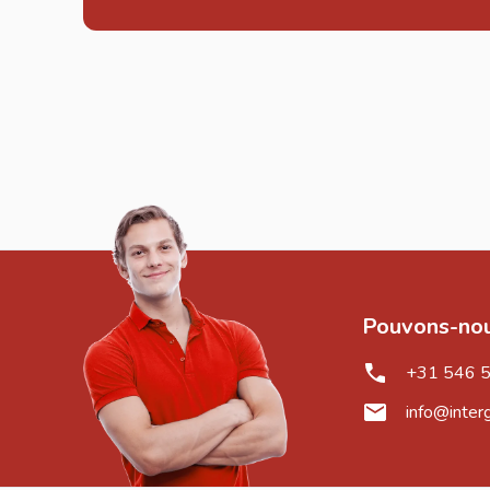
Pouvons-nou
+31 546 
info@inter