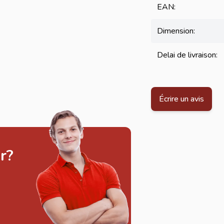
EAN:
Dimension:
Delai de livraison:
Écrire un avis
r?