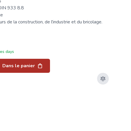
s
DIN 933
8.8
te
s de la construction, de l'industrie et du bricolage.
ées days
Dans le panier