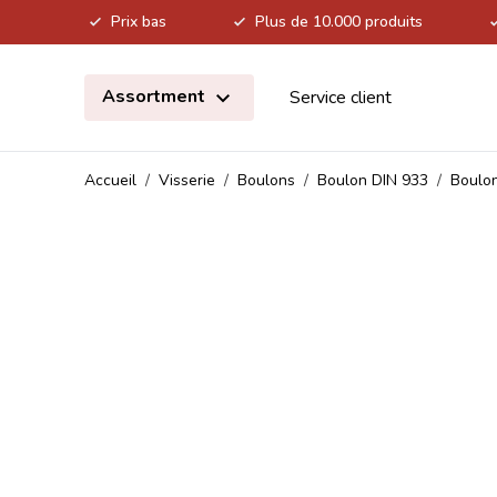
Prix bas
Plus de 10.000 produits
Allez au contenu
Assortment
Service client
Accueil
/
Visserie
/
Boulons
/
Boulon DIN 933
/
Boulon