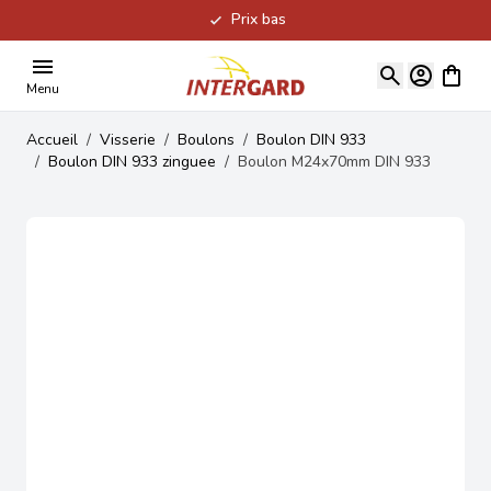
Prix bas
Allez au contenu
Voir le
Menu
Accueil
/
Visserie
/
Boulons
/
Boulon DIN 933
/
Boulon DIN 933 zinguee
/
Boulon M24x70mm DIN 933