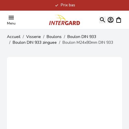
Prix bas
Allez au contenu
Voir le
Menu
Accueil
/
Visserie
/
Boulons
/
Boulon DIN 933
/
Boulon DIN 933 zinguee
/
Boulon M24x80mm DIN 933