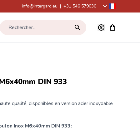
info@intergard.eu
|
+31 546 579030
Voir le panier,
Rechercher...
x M6x40mm DIN 933
aute qualité, disponibles en version acier inoxydable
boulon Inox M6x40mm DIN 933: