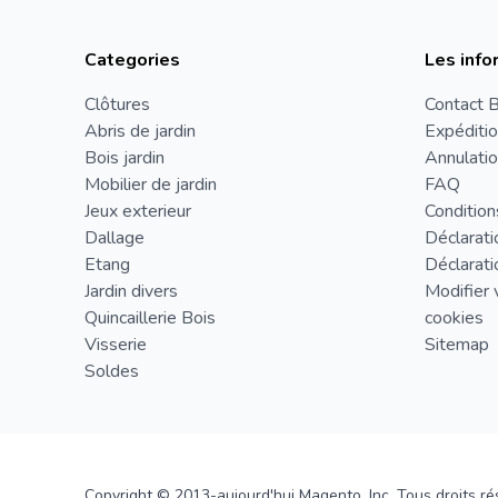
Categories
Les info
Clôtures
Contact B
Abris de jardin
Expéditio
Bois jardin
Annulatio
Mobilier de jardin
FAQ
Jeux exterieur
Condition
Dallage
Déclarati
Etang
Déclarati
Jardin divers
Modifier 
Quincaillerie Bois
cookies
Visserie
Sitemap
Soldes
Copyright © 2013-aujourd'hui Magento, Inc. Tous droits ré