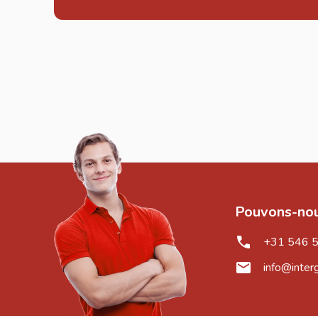
Pouvons-nou
+31 546 
info@inter