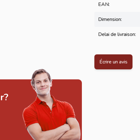
EAN:
Dimension:
Delai de livraison:
Écrire un avis
r?