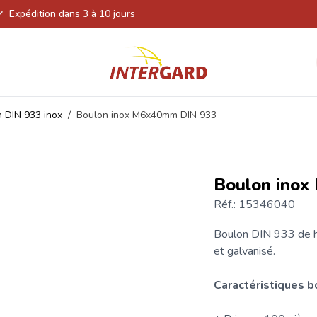
Expédition dans 3 à 10 jours
 DIN 933 inox
/
Boulon inox M6x40mm DIN 933
Boulon ino
Réf.: 15346040
Boulon
DIN 933
de h
et galvanisé.
Caractéristiques 