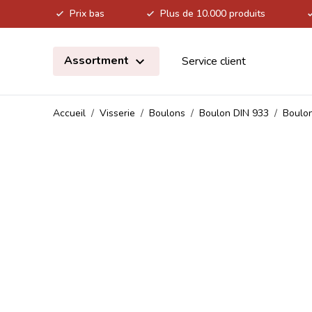
Prix bas
Plus de 10.000 produits
Allez au contenu
Assortment
Service client
Accueil
/
Visserie
/
Boulons
/
Boulon DIN 933
/
Boulon