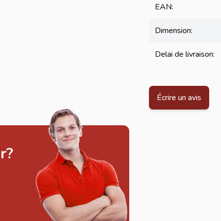
EAN:
Dimension:
Delai de livraison:
Écrire un avis
r?