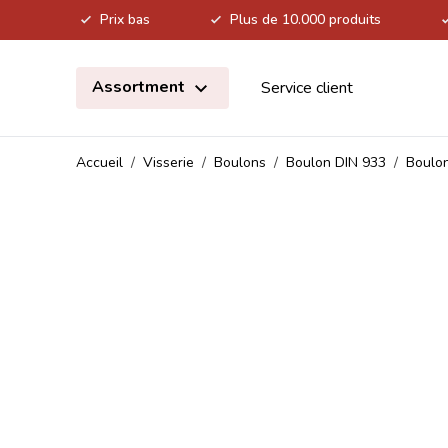
Prix bas
Plus de 10.000 produits
Allez au contenu
Assortment
Service client
Accueil
/
Visserie
/
Boulons
/
Boulon DIN 933
/
Boulon