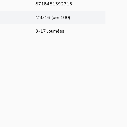
8718481392713
M8x16 (per 100)
3-17 Journées