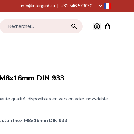
info@intergard.eu
|
+31 546 579030
Voir le panier,
Rechercher...
x M8x16mm DIN 933
aute qualité, disponibles en version acier inoxydable
boulon Inox M8x16mm DIN 933: