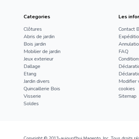
Categories
Les info
Clôtures
Contact B
Abris de jardin
Expéditio
Bois jardin
Annulatio
Mobilier de jardin
FAQ
Jeux exterieur
Condition
Dallage
Déclarati
Etang
Déclarati
Jardin divers
Modifier 
Quincaillerie Bois
cookies
Visserie
Sitemap
Soldes
Copyright © 2013-aujourd'hui Magento, Inc. Tous droits ré