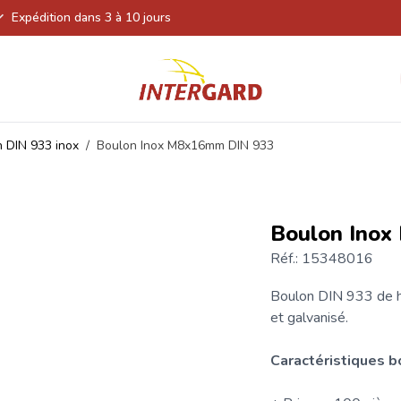
Expédition dans 3 à 10 jours
 DIN 933 inox
/
Boulon Inox M8x16mm DIN 933
Boulon Ino
Réf.: 15348016
Boulon
DIN 933
de h
et galvanisé.
Caractéristiques 