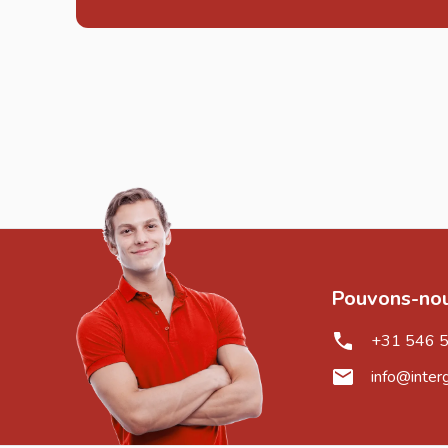
Pouvons-nou
+31 546 
info@inter