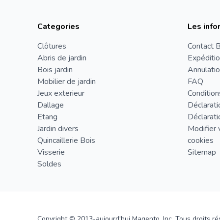
Categories
Les info
Clôtures
Contact B
Abris de jardin
Expéditio
Bois jardin
Annulatio
Mobilier de jardin
FAQ
Jeux exterieur
Condition
Dallage
Déclarati
Etang
Déclarati
Jardin divers
Modifier 
Quincaillerie Bois
cookies
Visserie
Sitemap
Soldes
Copyright © 2013-aujourd'hui Magento, Inc. Tous droits ré