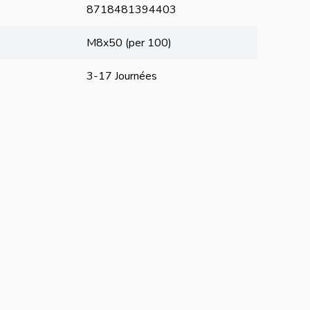
8718481394403
M8x50 (per 100)
3-17 Journées