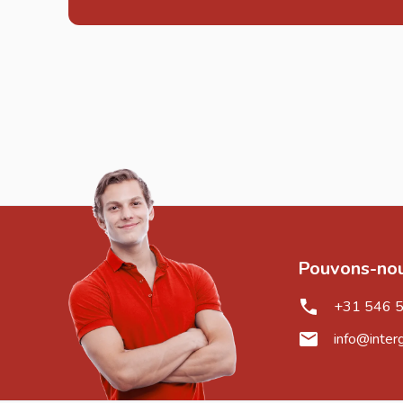
Pouvons-nou
+31 546 
info@inter