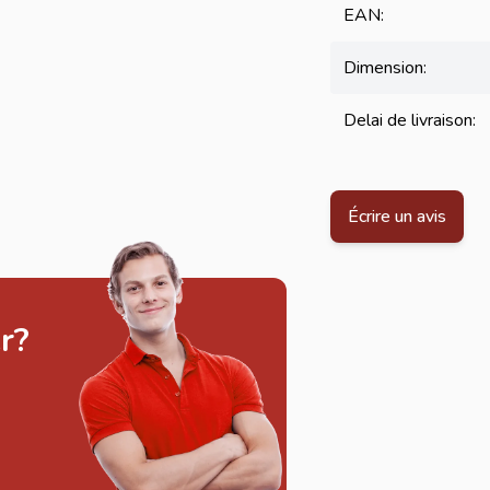
EAN:
Dimension:
Delai de livraison:
Écrire un avis
r?