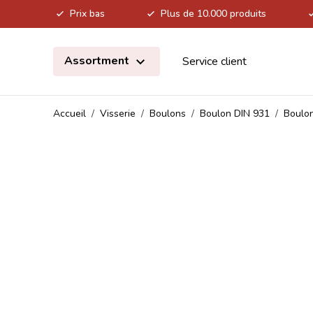
Prix bas
Plus de 10.000 produits
Allez au contenu
Assortment
Service client
Accueil
/
Visserie
/
Boulons
/
Boulon DIN 931
/
Boulon