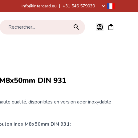
info@intergard.eu
|
+31 546 579030
Voir le panier,
Rechercher...
x M8x50mm DIN 931
ute qualité, disponibles en version acier inoxydable
boulon Inox M8x50mm DIN 931: