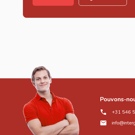
Pouvons-nou
+31 546 
info@inter