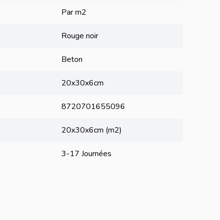
Par m2
Rouge noir
Beton
20x30x6cm
8720701655096
20x30x6cm (m2)
3-17 Journées