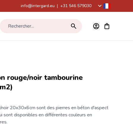
info@intergard.eu
|
+31 546 579030
Voir le panier,
Rechercher...
n rouge/noir tambourine
(m2)
/noir 20x30x6cm sont des pierres en béton d'aspect
qui sont disponibles en différentes couleurs en
res.