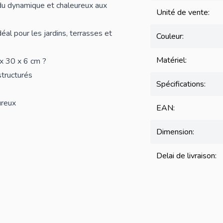
ndu dynamique et chaleureux aux
Unité de vente:
éal pour les jardins, terrasses et
Couleur:
Matériel:
 x 30 x 6 cm ?
structurés
Spécifications:
ureux
EAN:
Dimension:
Delai de livraison: