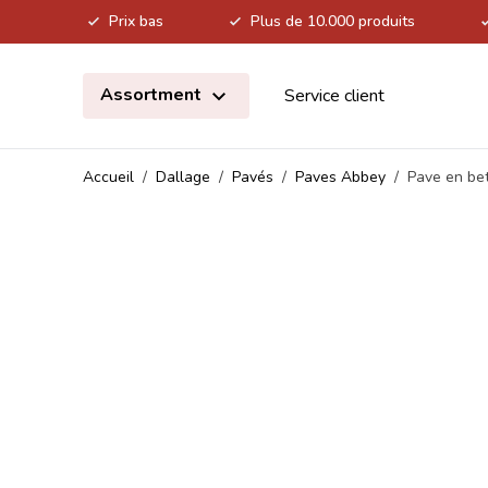
Prix bas
Plus de 10.000 produits
Allez au contenu
Assortment
Service client
Accueil
/
Dallage
/
Pavés
/
Paves Abbey
/
Pave en be