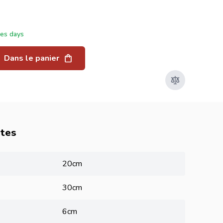
ées days
Dans le panier
utes
20cm
30cm
6cm