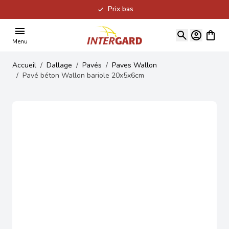
Prix bas
Allez au contenu
Voir le
Menu
Accueil
/
Dallage
/
Pavés
/
Paves Wallon
/
Pavé béton Wallon bariole 20x5x6cm