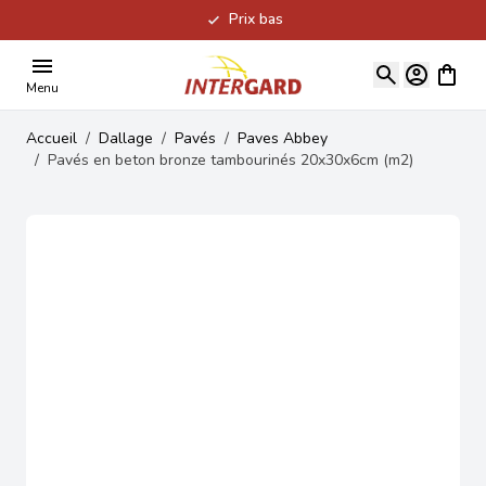
Prix bas
Allez au contenu
Voir le
Menu
Accueil
/
Dallage
/
Pavés
/
Paves Abbey
/
Pavés en beton bronze tambourinés 20x30x6cm (m2)