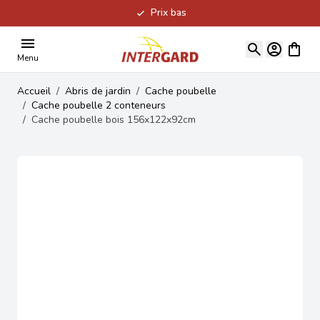
Prix bas
Allez au contenu
Voir le
Menu
Accueil
/
Abris de jardin
/
Cache poubelle
/
Cache poubelle 2 conteneurs
/
Cache poubelle bois 156x122x92cm