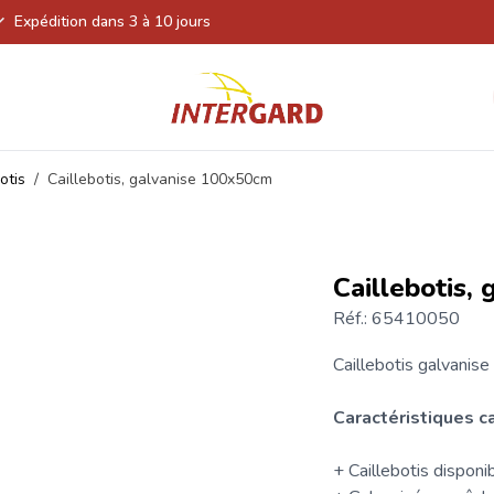
Expédition dans 3 à 10 jours
otis
/
Caillebotis, galvanise 100x50cm
Caillebotis,
Réf.: 65410050
Caillebotis
galvanise
Caractéristiques c
+ Caillebotis disponi