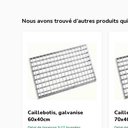
Nous avons trouvé d’autres produits qui 
Caillebotis, galvanise
Caill
60x40cm
70x4
Delai de livraison 3-17 Journées
Delai de