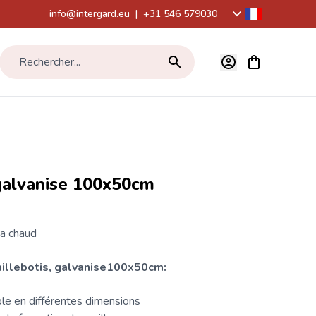
info@intergard.eu
|
+31 546 579030
Voir le panier,
Rechercher...
 galvanise 100x50cm
 a chaud
aillebotis, galvanise100x50cm:
ble en différentes dimensions