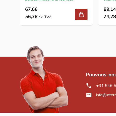
67,66
89,14
56,38
74,28
Pouvons-nou
+31 546 
info@inter