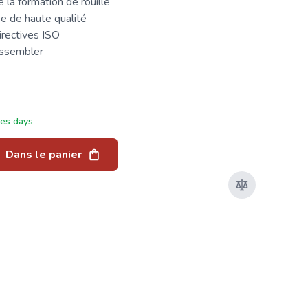
la formation de rouille
se de haute qualité
irectives ISO
assembler
ées days
Dans le panier