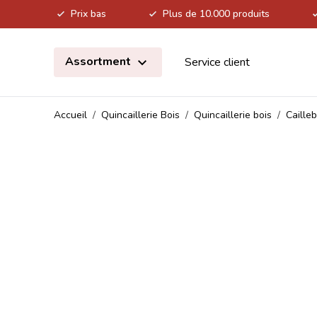
Prix bas
Plus de 10.000 produits
Allez au contenu
Assortment
Service client
Accueil
/
Quincaillerie Bois
/
Quincaillerie bois
/
Cailleb