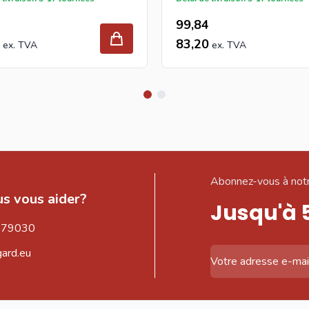
99,84
83,20
Abonnez-vous à notr
s vous aider?
Jusqu'à 
579030
gard.eu
Adresse email