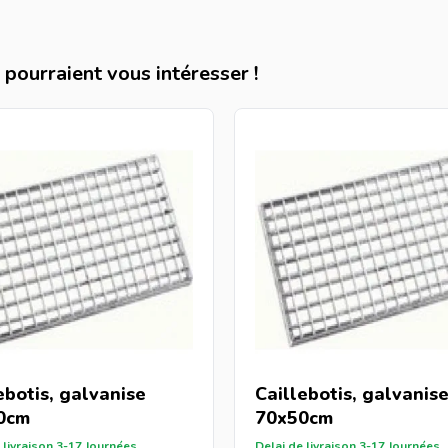
pourraient vous intéresser !
ebotis, galvanise
Caillebotis, galvanis
0cm
70x50cm
 livraison 3-17 Journées
Delai de livraison 3-17 Journées