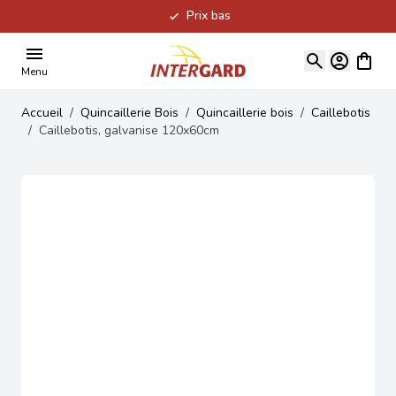
Prix bas
Allez au contenu
Voir le
Menu
Accueil
/
Quincaillerie Bois
/
Quincaillerie bois
/
Caillebotis
/
Caillebotis, galvanise 120x60cm