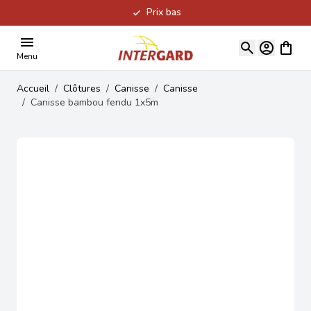
Prix bas
Allez au contenu
Voir le
Menu
Accueil
/
Clôtures
/
Canisse
/
Canisse
/
Canisse bambou fendu 1x5m