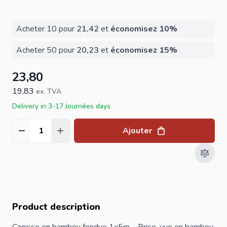
Acheter 10 pour
21,42
et
économisez
10
%
Acheter 50 pour
20,23
et
économisez
15
%
23,80
19,83
ex. TVA
Delivery in 3-17 Journées days
Ajouter
Quantité
Product description
Canisse en bambou fendue 1x5m – Brise-vue en bambou