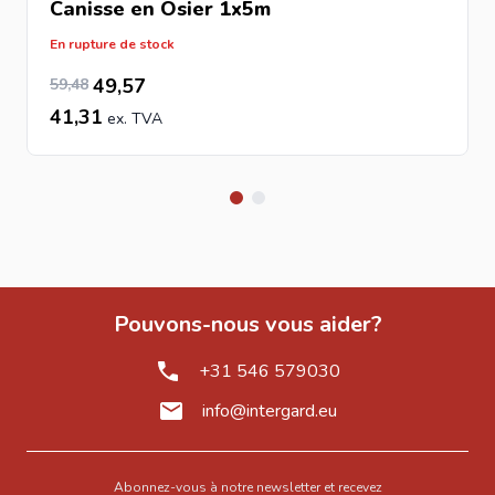
Canisse en Osier 1x5m
En rupture de stock
49,57
Prix Spécial
Prix normal
49,57
59,48
41,31
Pouvons-nous vous aider?
+31 546 579030
info@intergard.eu
Abonnez-vous à notre newsletter et recevez