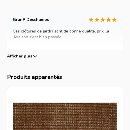
Commandez dès maintenant votre
canisse en osier
2x5m
Intergard pour profiter d’un produit robuste,
GranP Deschamps
Quality
durable et respectueux de l'environnement. Transformez
Ces clôtures de jardin sont de bonne qualité, prix, la
votre espace extérieur en un lieu intime et élégant.
livraison s'est bien passée.
Afficher plus
Produits apparentés