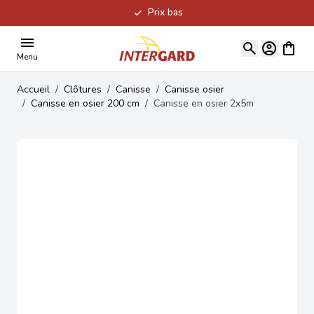
Prix bas
Allez au contenu
Voir le
Menu
Accueil
/
Clôtures
/
Canisse
/
Canisse osier
/
Canisse en osier 200 cm
/
Canisse en osier 2x5m