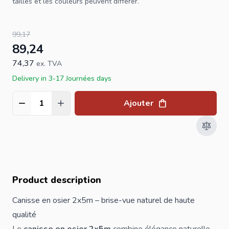
tailles et les couleurs peuvent différer.
99,17
89,24
74,37
ex. TVA
Delivery in 3-17 Journées days
Ajouter
Quantité
Product description
Canisse en osier 2x5m – brise-vue naturel de haute
qualité
Le
canisse en osier 2x5m
combine élégance naturelle