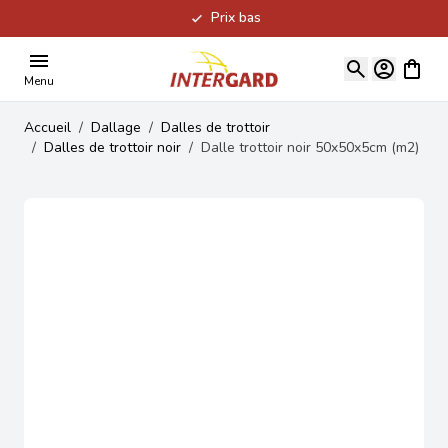
Prix bas
Allez au contenu
Voir le
Menu
Accueil
/
Dallage
/
Dalles de trottoir
/
Dalles de trottoir noir
/
Dalle trottoir noir 50x50x5cm (m2)