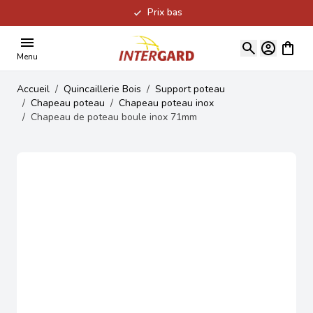
Prix bas
Allez au contenu
Voir le
Menu
Accueil
/
Quincaillerie Bois
/
Support poteau
/
Chapeau poteau
/
Chapeau poteau inox
/
Chapeau de poteau boule inox 71mm