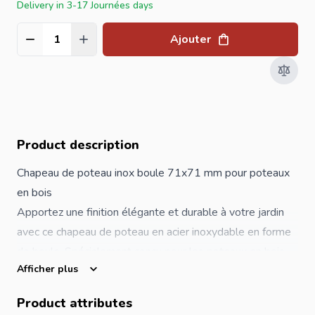
Delivery in 3-17 Journées days
Ajouter
Quantité
Product description
Chapeau de poteau inox boule 71x71 mm pour poteaux
en bois
Apportez une finition élégante et durable à votre jardin
avec ce chapeau de poteau en acier inoxydable en forme
de boule. Spécialement conçu pour les poteaux en bois
Afficher plus
de 7x7 cm, ce chapeau de poteau allie esthétique
raffinée et protection efficace contre les intempéries.
Product attributes
Idéal pour les
clôtures
, panneaux de jardin et pergolas.