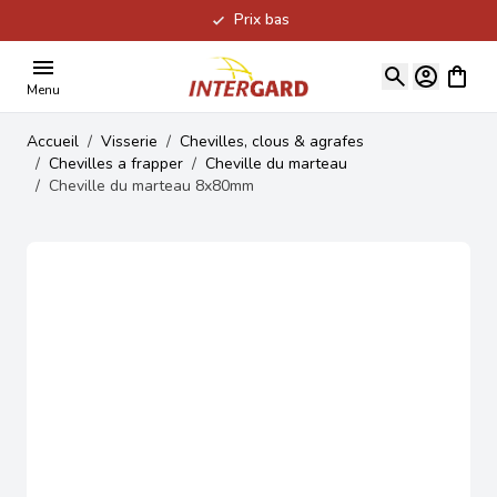
Prix bas
Allez au contenu
Voir le
Menu
Accueil
/
Visserie
/
Chevilles, clous & agrafes
/
Chevilles a frapper
/
Cheville du marteau
/
Cheville du marteau 8x80mm