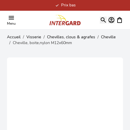
Prix bas
Allez au contenu
Voir le
Menu
Accueil
/
Visserie
/
Chevilles, clous & agrafes
/
Cheville
/
Cheville, boite,nylon M12x60mm